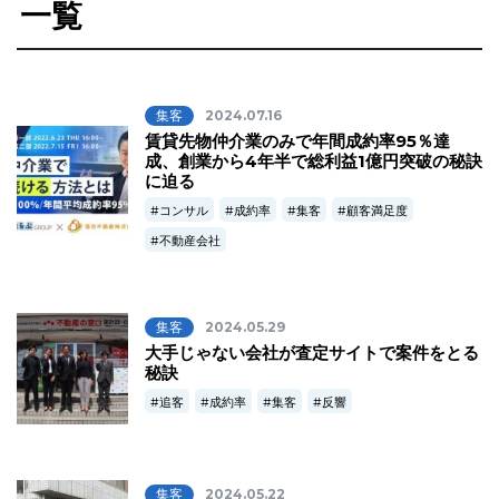
一覧
集客
2024.07.16
賃貸先物仲介業のみで年間成約率95％達
成、創業から4年半で総利益1億円突破の秘訣
に迫る
コンサル
成約率
集客
顧客満足度
不動産会社
集客
2024.05.29
大手じゃない会社が査定サイトで案件をとる
秘訣
追客
成約率
集客
反響
集客
2024.05.22