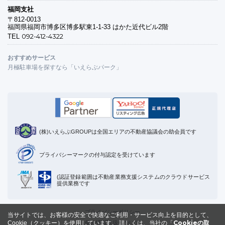
福岡支社
〒812-0013
福岡県福岡市博多区博多駅東1-1-33 はかた近代ビル2階
092-412-4322
TEL
おすすめサービス
月極駐車場を探すなら「いえらぶパーク」
(株)いえらぶGROUPは全国エリアの不動産協議会の助会員です
プライバシーマークの付与認定を受けています
(認証登録範囲は不動産業務支援システムのクラウドサービス
提供業務です
プライバシーポリシー
当サイトでは、お客様の安全で快適なご利用・サービス向上を目的として、
Cookieの取
個人情報取扱について
Cookie（クッキー）を使用しています。
詳しくは、当社の「