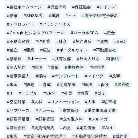
自社ホームページ
資金準備
保証協会
レインズ
物確
SNS集客
重説
不正
電子契約/電子署名
デベロッパー
フランチャイズ
Googleビジネスプロフィール
ローカルSEO
資金
不動産経営
仲介業
騒音
契約違反
資格
SEO
独立
開業
広告
ポータルサイト
不動産会社
修繕費
オーナー
共有設備
外国人対応
利回り
法人契約
民泊
督促
事故物件
鍵管理
連帯保証人
滞納
テンプレート
マイソク
反響
敷金
防犯
育成
宅建業法
民法
保険
残置物
IT
トラブル
CRM
社員
教育
ゴミ
空室対策
人材
リノベーション
人事
駐車場
サブリース
クレーム
家賃保証
重要事項説明書
顧客満足度
顧客管理
立ち退き料
メルマガ
管理会社
賃貸借契約
内見
定期借家
Web
集客
賃貸不動産経営管理士
不動産登記簿謄本
成約率