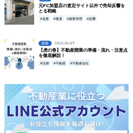
元FC加盟店の査定サイト以外で売却反響を
とる戦略
追客
集客
顧客管理
反響
開業
2021.10.07
【虎の巻】不動産開業の準備・流れ・注意点
を徹底解説！
法律
不動産
不動産会社