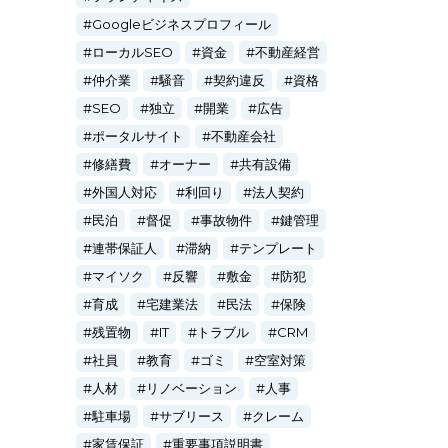
Googleビジネスプロフィール
ローカルSEO
資金
不動産経営
仲介業
騒音
契約違反
資格
SEO
独立
開業
広告
ポータルサイト
不動産会社
修繕費
オーナー
共有設備
外国人対応
利回り
法人契約
民泊
督促
事故物件
鍵管理
連帯保証人
滞納
テンプレート
マイソク
反響
敷金
防犯
育成
宅建業法
民法
保険
残置物
IT
トラブル
CRM
社員
教育
ゴミ
空室対策
人材
リノベーション
人事
駐車場
サブリース
クレーム
家賃保証
重要事項説明書