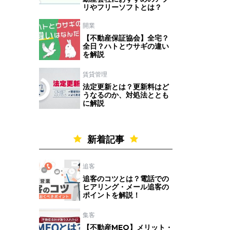
リやフリーソフトとは？
開業
【不動産保証協会】全宅？
全日？ハトとウサギの違い
を解説
賃貸管理
法定更新とは？更新料はど
うなるのか、対処法ととも
に解説
新着記事
追客
追客のコツとは？電話での
ヒアリング・メール追客の
ポイントを解説！
集客
【不動産MEO】メリット・