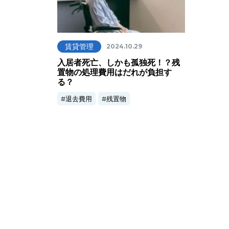
賃貸管理
2024.10.29
入居者死亡、しかも孤独死！？残
置物の処理費用はだれが負担す
る？
退去費用
残置物