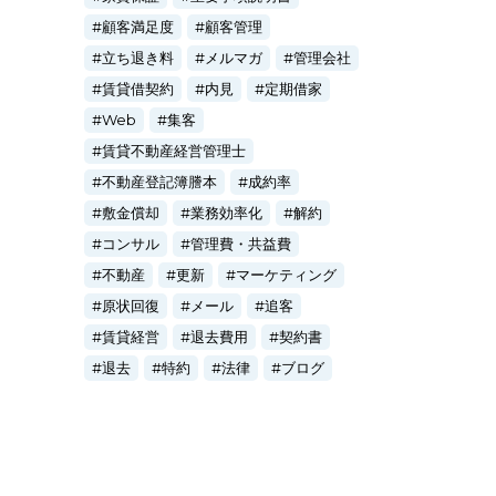
顧客満足度
顧客管理
立ち退き料
メルマガ
管理会社
賃貸借契約
内見
定期借家
Web
集客
賃貸不動産経営管理士
不動産登記簿謄本
成約率
敷金償却
業務効率化
解約
コンサル
管理費・共益費
不動産
更新
マーケティング
原状回復
メール
追客
賃貸経営
退去費用
契約書
退去
特約
法律
ブログ