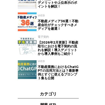
デメリットや上位表示のポ
イントを解説！
WEB
不動産メディア36選！不動
産会社がチェックすべきメ
ディアを厳選！
電子契約
【2026年2月更新】不動産
取引における電子契約の流
れを解説！導入デメリット
から導入事例もご紹介！
WEB
不動産業務におけるChatG
PTの活用方法とは？最新事
例とすぐに使えるプロンプ
ト集も公開
カテゴリ
開業
(53)