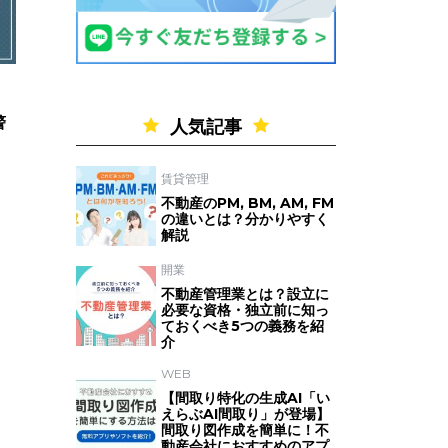
警
人気記事
賃貸管理
不動産のPM, BM, AM, FM
の違いとは？分かりやすく
解説
開業
不動産管理業とは？設立に
必要な資格・独立前に知っ
ておくべき5つの義務を紹
介
WEB
【間取り特化の生成AI「い
えらぶAI間取り」が登場】
間取り図作成を簡単に！不
動産会社におすすめのアプ