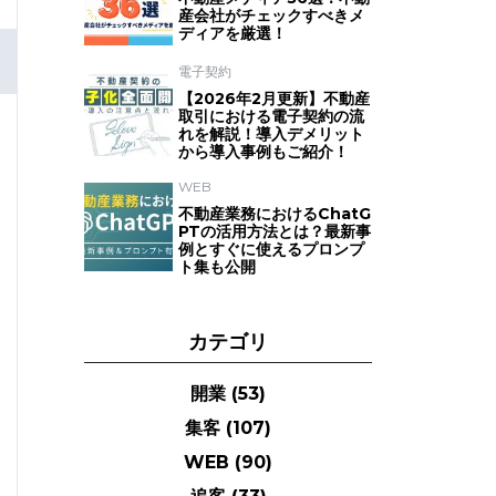
産会社がチェックすべきメ
ディアを厳選！
電子契約
【2026年2月更新】不動産
取引における電子契約の流
れを解説！導入デメリット
から導入事例もご紹介！
WEB
不動産業務におけるChatG
PTの活用方法とは？最新事
例とすぐに使えるプロンプ
ト集も公開
カテゴリ
開業
(53)
集客
(107)
WEB
(90)