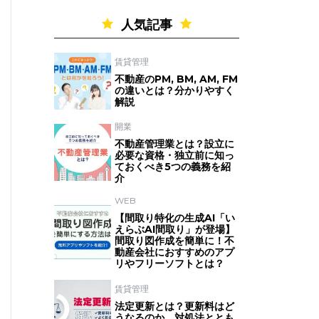
人気記事
賃貸管理
不動産のPM, BM, AM, FM
の違いとは？分かりやすく
解説
開業
不動産管理業とは？設立に
必要な資格・独立前に知っ
ておくべき5つの義務を紹
介
WEB
【間取り特化の生成AI「い
えらぶAI間取り」が登場】
間取り図作成を簡単に！不
動産会社におすすめのアプ
リやフリーソフトとは？
賃貸管理
法定更新とは？更新料はど
うなるのか、対処法ととも