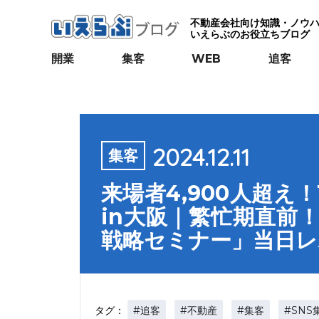
不動産会社向け知識・ノウ
いえらぶのお役立ちブログ
開業
集客
WEB
追客
2024.12.11
集客
来場者4,900人超え！
in大阪｜繁忙期直前
戦略セミナー」当日レ
#追客
#不動産
#集客
#SNS
タグ：