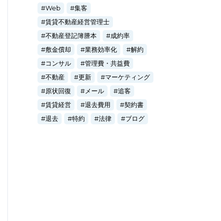
Web
集客
賃貸不動産経営管理士
不動産登記簿謄本
成約率
敷金償却
業務効率化
解約
コンサル
管理費・共益費
不動産
更新
マーケティング
原状回復
メール
追客
賃貸経営
退去費用
契約書
退去
特約
法律
ブログ