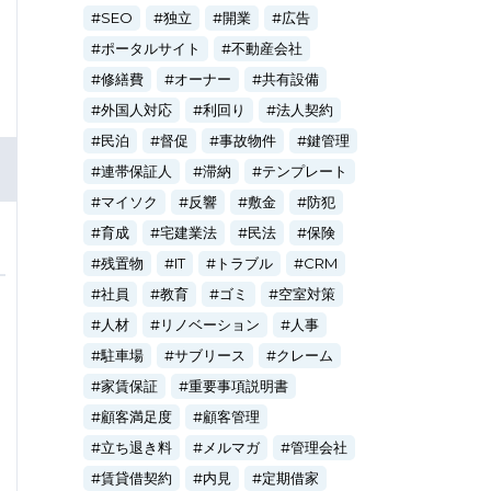
SEO
独立
開業
広告
ポータルサイト
不動産会社
修繕費
オーナー
共有設備
外国人対応
利回り
法人契約
民泊
督促
事故物件
鍵管理
連帯保証人
滞納
テンプレート
マイソク
反響
敷金
防犯
育成
宅建業法
民法
保険
残置物
IT
トラブル
CRM
社員
教育
ゴミ
空室対策
人材
リノベーション
人事
駐車場
サブリース
クレーム
家賃保証
重要事項説明書
顧客満足度
顧客管理
立ち退き料
メルマガ
管理会社
賃貸借契約
内見
定期借家