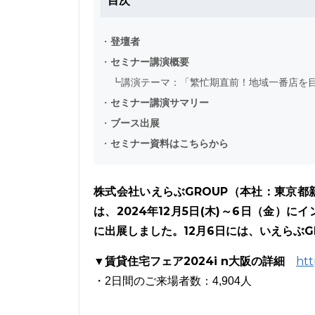
目次
・
登壇者
・
セミナー講演概要
┗
講演テーマ：「繁忙期直前！地域一番店を目
・
セミナー講演サマリー
・
ブース出展
・
セミナー資料はこちらから
株式会社いえらぶGROUP（本社：東京都
は、2024年12月5日(木)～6日（金）に
に出展しました。12月6日には、いえらぶG
▼賃貸住宅フェア2024i n大阪の詳細
htt
・2日間のご来場者数：4,904人