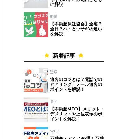
に解説
開業
【不動産保証協会】全宅？
全日？ハトとウサギの違い
を解説
新着記事
追客
追客のコツとは？電話での
ヒアリング・メール追客の
ポイントを解説！
集客
【不動産MEO】メリット・
デメリットや上位表示のポ
イントを解説！
WEB
不動産メディア36選！不動