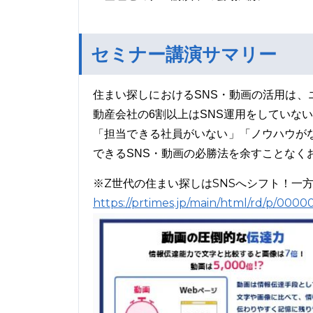
セミナー講演サマリー
住まい探しにおけるSNS・動画の活用は
動産会社の6割以上はSNS運用をしていな
「担当できる社員がいない」「ノウハウが
できるSNS・動画の必勝法を余すことなく
※Z世代の住まい探しはSNSへシフト！一
https://prtimes.jp/main/html/rd/p/00