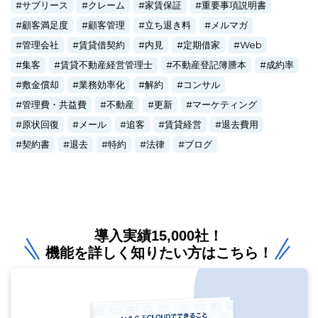
サブリース
クレーム
家賃保証
重要事項説明書
顧客満足度
顧客管理
立ち退き料
メルマガ
管理会社
賃貸借契約
内見
定期借家
Web
集客
賃貸不動産経営管理士
不動産登記簿謄本
成約率
敷金償却
業務効率化
解約
コンサル
管理費・共益費
不動産
更新
マーケティング
原状回復
メール
追客
賃貸経営
退去費用
契約書
退去
特約
法律
ブログ
導入実績15,000社！
機能を詳しく知りたい方はこちら！