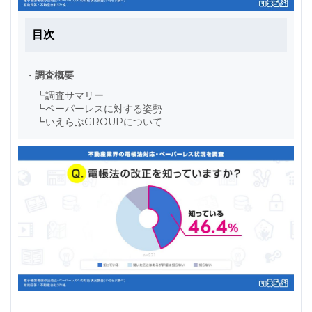
目次
・
調査概要
┗
調査サマリー
┗
ペーパーレスに対する姿勢
┗
いえらぶGROUPについて