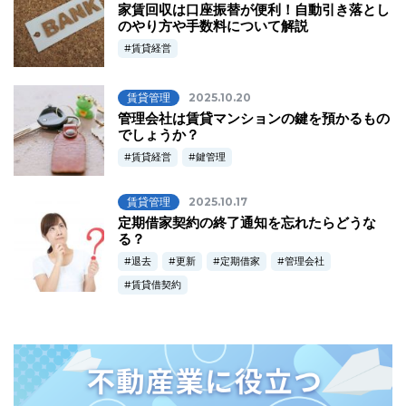
家賃回収は口座振替が便利！自動引き落とし
のやり方や手数料について解説
賃貸経営
賃貸管理
2025.10.20
管理会社は賃貸マンションの鍵を預かるもの
でしょうか？
賃貸経営
鍵管理
賃貸管理
2025.10.17
定期借家契約の終了通知を忘れたらどうな
る？
退去
更新
定期借家
管理会社
賃貸借契約