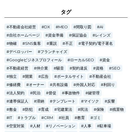
タグ
不動産会社経営
DX
MEO
間取り図
AI
自社ホームページ
資金準備
保証協会
レインズ
物確
SNS集客
重説
不正
電子契約/電子署名
デベロッパー
フランチャイズ
Googleビジネスプロフィール
ローカルSEO
資金
不動産経営
仲介業
騒音
契約違反
資格
SEO
独立
開業
広告
ポータルサイト
不動産会社
修繕費
オーナー
共有設備
外国人対応
利回り
法人契約
民泊
督促
事故物件
鍵管理
連帯保証人
滞納
テンプレート
マイソク
反響
敷金
防犯
育成
宅建業法
民法
保険
残置物
IT
トラブル
CRM
社員
教育
ゴミ
空室対策
人材
リノベーション
人事
駐車場