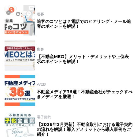
追客
追客のコツとは？電話でのヒアリング・メール追
客のポイントを解説！
集客
【不動産MEO】メリット・デメリットや上位表
示のポイントを解説！
WEB
不動産メディア36選！不動産会社がチェックすべ
きメディアを厳選！
電子契約
【2026年2月更新】不動産取引における電子契約
の流れを解説！導入デメリットから導入事例もご
紹介！