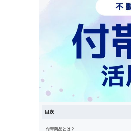
目次
・
付帯商品とは？