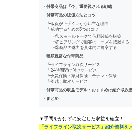
・
付帯商品は「今」重要視される戦略
・
付帯商品の販促方法とコツ
┗
販促が上手くいかない主な理由
┗
成功するための3つのコツ
┗
①スモールトークで信頼関係を構築
┗
②ヒアリングで顧客のニーズを把握する
┗
③商品の魅力を具体的に提案する
・
種類豊富な付帯商品
┗
ライフライン取次サービス
┗
24時間駆け付けサービス
┗
火災保険・家財保険・テナント保険
┗
引越し取次サービス
・
付帯商品の収益モデル：おすすめは紹介取次
・
まとめ
▼手間をかけずに安定した収益を確立！
「ライフライン取次サービス」紹介資料を