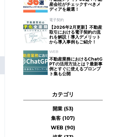
産会社がチェックすべきメ
ディアを厳選！
電子契約
【2026年2月更新】不動産
取引における電子契約の流
れを解説！導入デメリット
から導入事例もご紹介！
WEB
不動産業務におけるChatG
PTの活用方法とは？最新事
例とすぐに使えるプロンプ
ト集も公開
カテゴリ
開業
(53)
集客
(107)
WEB
(90)