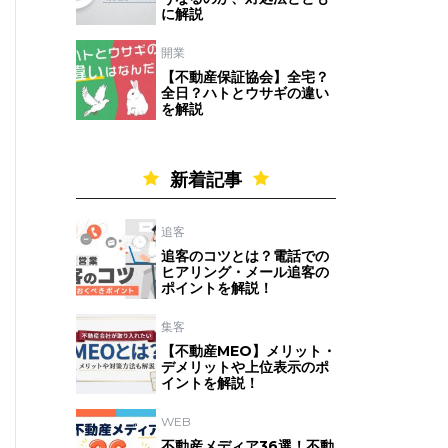
に解説
開業
【不動産保証協会】全宅？
全日？ハトとウサギの違い
を解説
新着記事
追客
追客のコツとは？電話での
ヒアリング・メール追客の
ポイントを解説！
集客
【不動産MEO】メリット・
デメリットや上位表示のポ
イントを解説！
WEB
不動産メディア36選！不動