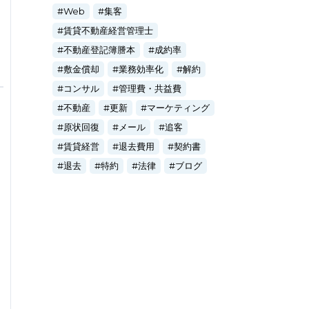
Web
集客
賃貸不動産経営管理士
不動産登記簿謄本
成約率
敷金償却
業務効率化
解約
コンサル
管理費・共益費
不動産
更新
マーケティング
原状回復
メール
追客
賃貸経営
退去費用
契約書
退去
特約
法律
ブログ