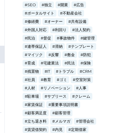
SEO
独立
開業
広告
ポータルサイト
不動産会社
修繕費
オーナー
共有設備
外国人対応
利回り
法人契約
民泊
督促
事故物件
鍵管理
連帯保証人
滞納
テンプレート
マイソク
反響
敷金
防犯
育成
宅建業法
民法
保険
残置物
IT
トラブル
CRM
社員
教育
ゴミ
空室対策
人材
リノベーション
人事
駐車場
サブリース
クレーム
家賃保証
重要事項説明書
顧客満足度
顧客管理
立ち退き料
メルマガ
管理会社
賃貸借契約
内見
定期借家