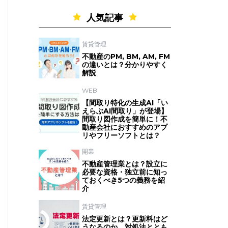
人気記事
賃貸管理
不動産のPM, BM, AM, FM
の違いとは？分かりやすく
解説
WEB
【間取り特化の生成AI「い
えらぶAI間取り」が登場】
間取り図作成を簡単に！不
動産会社におすすめのアプ
リやフリーソフトとは？
開業
不動産管理業とは？設立に
必要な資格・独立前に知っ
ておくべき5つの義務を紹
介
賃貸管理
法定更新とは？更新料はど
うなるのか、対処法ととも