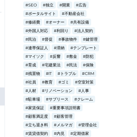
SEO
独立
開業
広告
ポータルサイト
不動産会社
修繕費
オーナー
共有設備
外国人対応
利回り
法人契約
民泊
督促
事故物件
鍵管理
連帯保証人
滞納
テンプレート
マイソク
反響
敷金
防犯
育成
宅建業法
民法
保険
残置物
IT
トラブル
CRM
社員
教育
ゴミ
空室対策
人材
リノベーション
人事
駐車場
サブリース
クレーム
家賃保証
重要事項説明書
顧客満足度
顧客管理
立ち退き料
メルマガ
管理会社
賃貸借契約
内見
定期借家