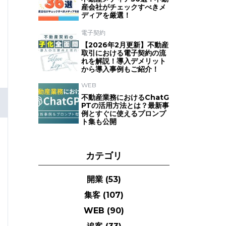
産会社がチェックすべきメ
ディアを厳選！
電子契約
【2026年2月更新】不動産
取引における電子契約の流
れを解説！導入デメリット
から導入事例もご紹介！
WEB
不動産業務におけるChatG
PTの活用方法とは？最新事
例とすぐに使えるプロンプ
ト集も公開
カテゴリ
開業
(53)
集客
(107)
WEB
(90)