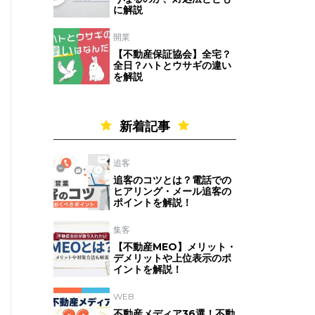
に解説
開業
【不動産保証協会】全宅？
全日？ハトとウサギの違い
を解説
新着記事
追客
追客のコツとは？電話での
ヒアリング・メール追客の
ポイントを解説！
集客
【不動産MEO】メリット・
デメリットや上位表示のポ
イントを解説！
WEB
不動産メディア36選！不動