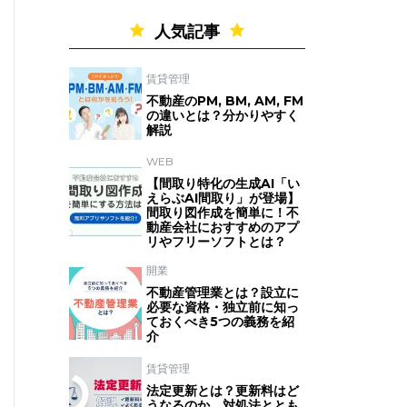
人気記事
賃貸管理
不動産のPM, BM, AM, FM
の違いとは？分かりやすく
解説
WEB
【間取り特化の生成AI「い
えらぶAI間取り」が登場】
間取り図作成を簡単に！不
動産会社におすすめのアプ
リやフリーソフトとは？
開業
不動産管理業とは？設立に
必要な資格・独立前に知っ
ておくべき5つの義務を紹
介
賃貸管理
法定更新とは？更新料はど
うなるのか、対処法ととも