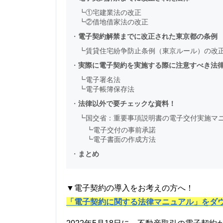
┗
①宅建業法の改正
┗
②借地借家法の改正
・
電子契約解禁までに改正された東京都の条例
┗
賃貸住宅紛争防止条例（東京ルール）の改
・
実際に電子契約を実施する際に注意すべき法
┗
電子署名法
┗
電子帳簿保存法
・
法律以外で要チェックな資料！
┗
国交省：重要事項説明書の電子交付実施マ
┗
電子交付の事前承諾
┗
電子書面の作成方法
・
まとめ
▼電子契約の導入をお考えの方へ！
「電子契約に関する法律マニュアル」をダ