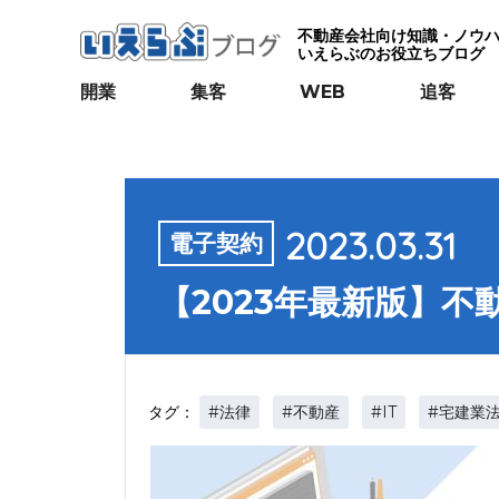
不動産会社向け知識・ノウ
いえらぶのお役立ちブログ
開業
集客
WEB
追客
2023.03.31
電子契約
【2023年最新版】
#法律
#不動産
#IT
#宅建業
タグ：