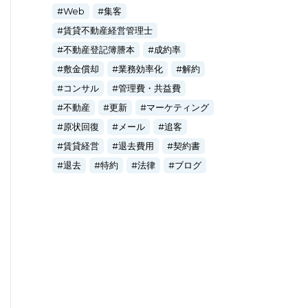
Web
集客
賃貸不動産経営管理士
不動産登記簿謄本
成約率
敷金償却
業務効率化
解約
コンサル
管理費・共益費
不動産
更新
マーケティング
原状回復
メール
追客
賃貸経営
退去費用
契約書
退去
特約
法律
ブログ