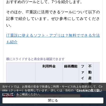
おすすめのツールとして、7つを紹介します。
そのほか、IT重説に活用できるツールについて以下の
記事で紹介しています。ぜひ参考にしてみてくださ
い。
IT重説に使えるソフト・アプリは？無料でできる方法
も紹介
利用料金
録画機能
フ
不
ァ
動
イ
産
ル
専
当サイトでは、お客様の安全で快適なご利用・サービス向上を目的として、Co
共
門
Cookieの取り扱い
okie（クッキー）を使用しています。
詳しくは、当社の「
について
」をご確認ください。
有
性
メールで資料を受け取る
閉じる
いえらぶCLOUD
要問合せ
〇
〇
〇
オンラ