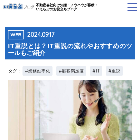
不動産会社向け知識・ノウハウが蓄積！
いえらぶのお役立ちブログ
2024.09.17
WEB
IT重説とは？IT重説の流れやおすすめのツ
ールもご紹介
#業務効率化
#顧客満足度
#IT
#重説
タグ：