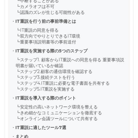
┗
中断することがある
┗
カメラオフは不可
┗
認識のズレが生じる可能性がある
・
IT重説を行う前の事前準備とは
┗
IT重説の同意を得る
┗
双方向でやりとりできるIT環境
┗
重要事項説明書等の事前送付
・
IT重説を実施する際の5つのステップ
┗
ステップ1. 顧客からIT重説への同意を得る 重要事項説
明書が届いているか確認
┗
ステップ2.顧客の通信環境を確認する
┗
ステップ3.接続テストを行う
┗
ステップ4.IT重説に必要な電子書面を共有する
┗
ステップ5.IT重説を実施する
・
IT重説を導入する際のポイント
┗
安定性の高いネットワーク環境を整える
┗
きめ細かなコミュニケーションを徹底する
┗
オンライン会議ツールについて共有する
・
IT重説に適したツール7選
・
まとめ