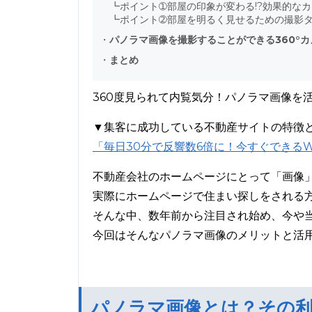
┗
ポイント➀部屋の印象が変わる!?効果的な
┗
ポイント➁部屋を明るく見せるための撮影
・
パノラマ画像を撮影することができる360°カメ
・
まとめ
360度見られて内覧気分！パノラマ画像を
▼集客に成功している不動産サイトの特徴
「毎日30分で反響数6倍に！今すぐできる
不動産会社のホームページにとって「画像
実際にホームページで住まい探しをされる方
そんな中、数年前から注目され始め、今や
今回はそんなパノラマ画像のメリットと活
パノラマ画像とは？その利