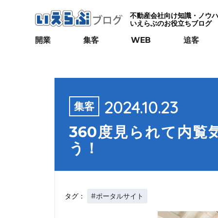
不動産会社向け知識・ノウ
いえらぶのお役立ちブログ
開業
集客
WEB
追客
2024.10.23
集客
360度見られて内
う！
#ポータルサイト
タグ：