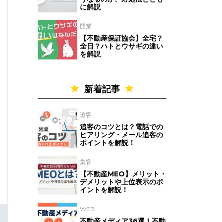
に解説
開業
【不動産保証協会】全宅？
全日？ハトとウサギの違い
を解説
新着記事
追客
追客のコツとは？電話での
ヒアリング・メール追客の
ポイントを解説！
集客
【不動産MEO】メリット・
デメリットや上位表示のポ
イントを解説！
WEB
不動産メディア36選！不動