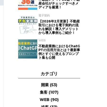
産会社がチェックすべきメ
ディアを厳選！
電子契約
【2026年2月更新】不動産
取引における電子契約の流
れを解説！導入デメリット
から導入事例もご紹介！
WEB
不動産業務におけるChatG
PTの活用方法とは？最新事
例とすぐに使えるプロンプ
ト集も公開
カテゴリ
開業
(53)
集客
(107)
WEB
(90)