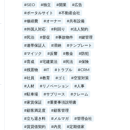
SEO
独立
開業
広告
ポータルサイト
不動産会社
修繕費
オーナー
共有設備
外国人対応
利回り
法人契約
民泊
督促
事故物件
鍵管理
連帯保証人
滞納
テンプレート
マイソク
反響
敷金
防犯
育成
宅建業法
民法
保険
残置物
IT
トラブル
CRM
社員
教育
ゴミ
空室対策
人材
リノベーション
人事
駐車場
サブリース
クレーム
家賃保証
重要事項説明書
顧客満足度
顧客管理
立ち退き料
メルマガ
管理会社
賃貸借契約
内見
定期借家