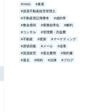
Web
集客
賃貸不動産経営管理士
不動産登記簿謄本
成約率
敷金償却
業務効率化
解約
コンサル
管理費・共益費
不動産
更新
マーケティング
原状回復
メール
追客
賃貸経営
退去費用
契約書
退去
特約
法律
ブログ