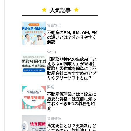
人気記事
賃貸管理
不動産のPM, BM, AM, FM
の違いとは？分かりやすく
解説
WEB
【間取り特化の生成AI「い
えらぶAI間取り」が登場】
間取り図作成を簡単に！不
動産会社におすすめのアプ
リやフリーソフトとは？
開業
不動産管理業とは？設立に
必要な資格・独立前に知っ
ておくべき5つの義務を紹
介
賃貸管理
法定更新とは？更新料はど
うなるのか、対処法ととも