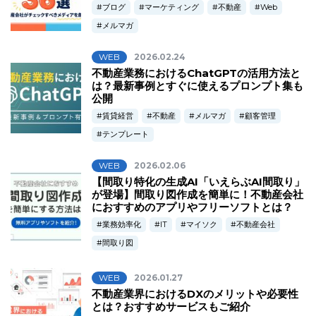
ブログ
マーケティング
不動産
Web
メルマガ
WEB
2026.02.24
不動産業務におけるChatGPTの活用方法と
は？最新事例とすぐに使えるプロンプト集も
公開
賃貸経営
不動産
メルマガ
顧客管理
テンプレート
WEB
2026.02.06
【間取り特化の生成AI「いえらぶAI間取り」
が登場】間取り図作成を簡単に！不動産会社
におすすめのアプリやフリーソフトとは？
業務効率化
IT
マイソク
不動産会社
間取り図
WEB
2026.01.27
不動産業界におけるDXのメリットや必要性
とは？おすすめサービスもご紹介