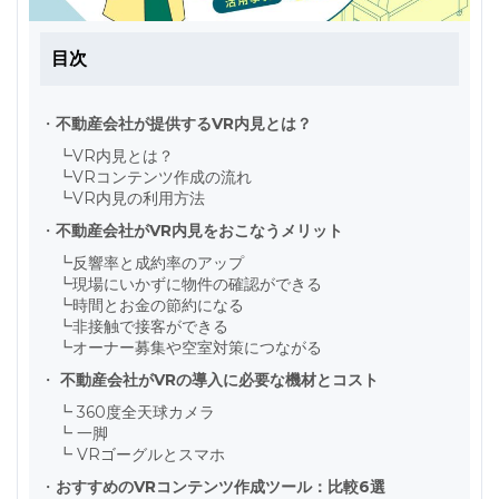
目次
・
不動産会社が提供するVR内見とは？
┗
VR内見とは？
┗
VRコンテンツ作成の流れ
┗
VR内見の利用方法
・
不動産会社がVR内見をおこなうメリット
┗
反響率と成約率のアップ
┗
現場にいかずに物件の確認ができる
┗
時間とお金の節約になる
┗
非接触で接客ができる
┗
オーナー募集や空室対策につながる
・
不動産会社がVRの導入に必要な機材とコスト
┗
360度全天球カメラ
┗
一脚
┗
VRゴーグルとスマホ
・
おすすめのVRコンテンツ作成ツール：比較6選