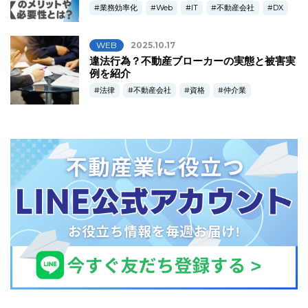
業務効率化
Web
IT
不動産会社
DX
WEB
2025.10.17
違法行為？不動産ブローカーの実態と被害実
例を紹介
法律
不動産会社
資格
仲介業