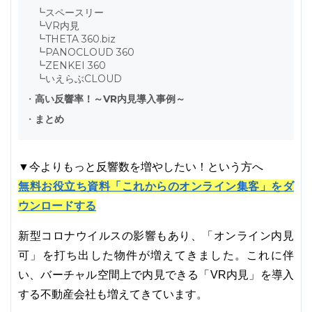
┗
スペースリー
┗
VR内見
┗
THETA 360.biz
┗
PANOCLOUD 360
┗
ZENKEI 360
┗
いえらぶCLOUD
・
高い反響率！～VR内見導入事例～
・
まとめ
▼今よりもっと反響数を増やしたい！という方へ
無料お役立ち資料「これからのオンライン集客」をダ
ウンロードする
新型コロナウイルスの影響もあり、「オンライン内見
可」を打ち出した物件が増えてきました。これに伴
い、バーチャル空間上で内見できる「VR内見」を導入
する不動産会社も増えてきています。