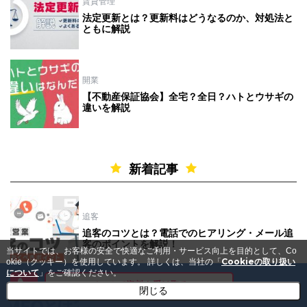
賃貸管理
法定更新とは？更新料はどうなるのか、対処法と
ともに解説
開業
【不動産保証協会】全宅？全日？ハトとウサギの
違いを解説
新着記事
追客
追客のコツとは？電話でのヒアリング・メール追
客のポイントを解説！
当サイトでは、お客様の安全で快適なご利用・サービス向上を目的として、Co
Cookieの取り扱い
okie（クッキー）を使用しています。
詳しくは、当社の「
について
」をご確認ください。
メールで資料を受け取る
閉じる
集客