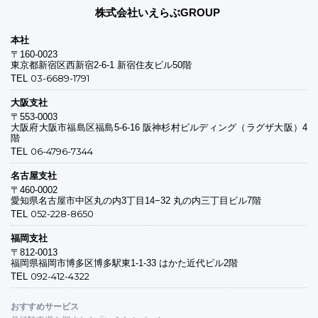
株式会社いえらぶGROUP
本社
〒160-0023
東京都新宿区西新宿2-6-1 新宿住友ビル50階
03-6689-1791
TEL
大阪支社
〒553-0003
大阪府大阪市福島区福島5-6-16 阪神杉村ビルディング（ラグザ大阪）4
階
06-4796-7344
TEL
名古屋支社
〒460-0002
愛知県名古屋市中区丸の内3丁目14−32 丸の内三丁目ビル7階
052-228-8650
TEL
福岡支社
〒812-0013
福岡県福岡市博多区博多駅東1-1-33 はかた近代ビル2階
092-412-4322
TEL
おすすめサービス