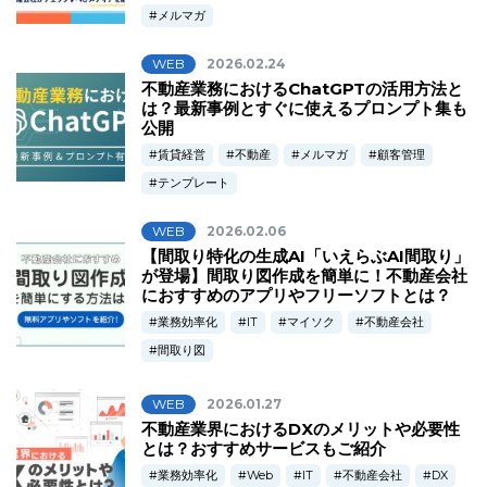
メルマガ
WEB
2026.02.24
不動産業務におけるChatGPTの活用方法と
は？最新事例とすぐに使えるプロンプト集も
公開
賃貸経営
不動産
メルマガ
顧客管理
テンプレート
WEB
2026.02.06
【間取り特化の生成AI「いえらぶAI間取り」
が登場】間取り図作成を簡単に！不動産会社
におすすめのアプリやフリーソフトとは？
業務効率化
IT
マイソク
不動産会社
間取り図
WEB
2026.01.27
不動産業界におけるDXのメリットや必要性
とは？おすすめサービスもご紹介
業務効率化
Web
IT
不動産会社
DX