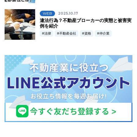
WEB
2025.10.17
違法行為？不動産ブローカーの実態と被害実
例を紹介
法律
不動産会社
資格
仲介業