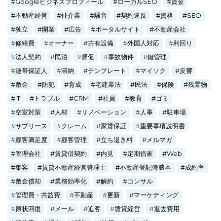
Googleビジネスプロフィール
ローカルSEO
資金
不動産経営
仲介業
騒音
契約違反
資格
SEO
独立
開業
広告
ポータルサイト
不動産会社
修繕費
オーナー
共有設備
外国人対応
利回り
法人契約
民泊
督促
事故物件
鍵管理
連帯保証人
滞納
テンプレート
マイソク
反響
敷金
防犯
育成
宅建業法
民法
保険
残置物
IT
トラブル
CRM
社員
教育
ゴミ
空室対策
人材
リノベーション
人事
駐車場
サブリース
クレーム
家賃保証
重要事項説明書
顧客満足度
顧客管理
立ち退き料
メルマガ
管理会社
賃貸借契約
内見
定期借家
Web
集客
賃貸不動産経営管理士
不動産登記簿謄本
成約率
敷金償却
業務効率化
解約
コンサル
管理費・共益費
不動産
更新
マーケティング
原状回復
メール
追客
賃貸経営
退去費用