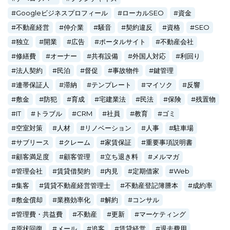
Googleビジネスプロフィール
ローカルSEO
資金
不動産経営
仲介業
騒音
契約違反
資格
SEO
独立
開業
広告
ポータルサイト
不動産会社
修繕費
オーナー
共有設備
外国人対応
利回り
法人契約
民泊
督促
事故物件
鍵管理
連帯保証人
滞納
テンプレート
マイソク
反響
敷金
防犯
育成
宅建業法
民法
保険
残置物
IT
トラブル
CRM
社員
教育
ゴミ
空室対策
人材
リノベーション
人事
駐車場
サブリース
クレーム
家賃保証
重要事項説明書
顧客満足度
顧客管理
立ち退き料
メルマガ
管理会社
賃貸借契約
内見
定期借家
Web
集客
賃貸不動産経営管理士
不動産登記簿謄本
成約率
敷金償却
業務効率化
解約
コンサル
管理費・共益費
不動産
更新
マーケティング
原状回復
メール
追客
賃貸経営
退去費用