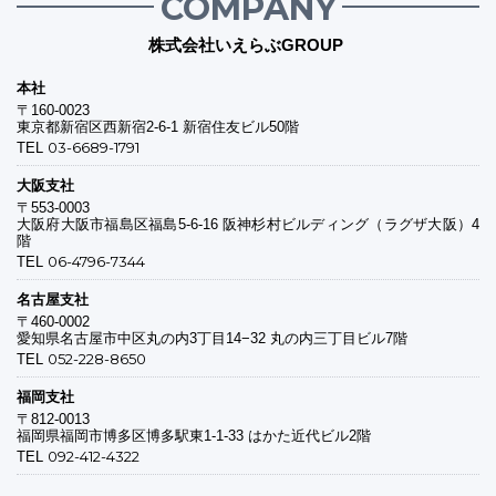
COMPANY
株式会社いえらぶGROUP
本社
〒160-0023
東京都新宿区西新宿2-6-1 新宿住友ビル50階
03-6689-1791
TEL
大阪支社
〒553-0003
大阪府大阪市福島区福島5-6-16 阪神杉村ビルディング（ラグザ大阪）4
階
06-4796-7344
TEL
名古屋支社
〒460-0002
愛知県名古屋市中区丸の内3丁目14−32 丸の内三丁目ビル7階
052-228-8650
TEL
福岡支社
〒812-0013
福岡県福岡市博多区博多駅東1-1-33 はかた近代ビル2階
092-412-4322
TEL