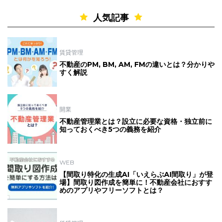
人気記事
賃貸管理
不動産のPM, BM, AM, FMの違いとは？分かりや
すく解説
開業
不動産管理業とは？設立に必要な資格・独立前に
知っておくべき5つの義務を紹介
WEB
【間取り特化の生成AI「いえらぶAI間取り」が登
場】間取り図作成を簡単に！不動産会社におすす
めのアプリやフリーソフトとは？