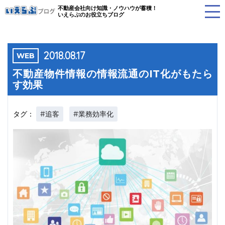
不動産会社向け知識・ノウハウが蓄積！
いえらぶのお役立ちブログ
2018.08.17
WEB
不動産物件情報の情報流通のIT化がもたら
す効果
#追客
#業務効率化
タグ：