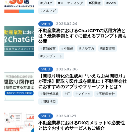
ブログ
マーケティング
不動産
Web
メルマガ
WEB
2026.02.24
不動産業務におけるChatGPTの活用方法と
は？最新事例とすぐに使えるプロンプト集も
公開
賃貸経営
不動産
メルマガ
顧客管理
テンプレート
WEB
2026.02.06
【間取り特化の生成AI「いえらぶAI間取り」
が登場】間取り図作成を簡単に！不動産会社
におすすめのアプリやフリーソフトとは？
業務効率化
IT
マイソク
不動産会社
間取り図
WEB
2026.01.27
不動産業界におけるDXのメリットや必要性
とは？おすすめサービスもご紹介