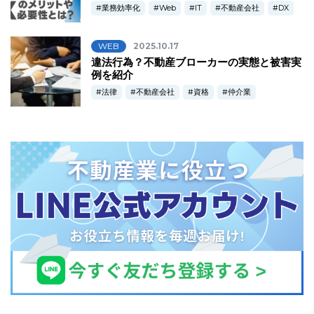
業務効率化
Web
IT
不動産会社
DX
WEB
2025.10.17
違法行為？不動産ブローカーの実態と被害実
例を紹介
法律
不動産会社
資格
仲介業