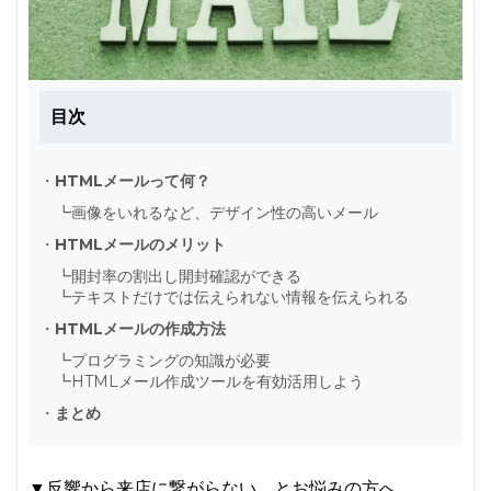
目次
・
HTMLメールって何？
┗
画像をいれるなど、デザイン性の高いメール
・
HTMLメールのメリット
┗
開封率の割出し開封確認ができる
┗
テキストだけでは伝えられない情報を伝えられる
・
HTMLメールの作成方法
┗
プログラミングの知識が必要
┗
HTMLメール作成ツールを有効活用しよう
・
まとめ
▼反響から来店に繋がらない、とお悩みの方へ