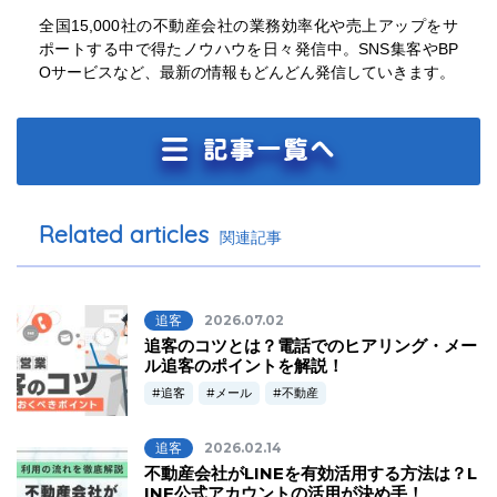
全国15,000社の不動産会社の業務効率化や売上アップをサ
ポートする中で得たノウハウを日々発信中。SNS集客やBP
Oサービスなど、最新の情報もどんどん発信していきます。
Related articles
関連記事
追客
2026.07.02
追客のコツとは？電話でのヒアリング・メー
ル追客のポイントを解説！
追客
メール
不動産
追客
2026.02.14
不動産会社がLINEを有効活用する方法は？L
INE公式アカウントの活用が決め手！