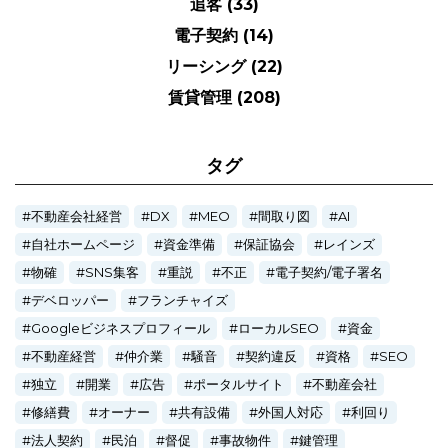
追客
(33)
電子契約
(14)
リーシング
(22)
賃貸管理
(208)
タグ
不動産会社経営
DX
MEO
間取り図
AI
自社ホームページ
資金準備
保証協会
レインズ
物確
SNS集客
重説
不正
電子契約/電子署名
デベロッパー
フランチャイズ
Googleビジネスプロフィール
ローカルSEO
資金
不動産経営
仲介業
騒音
契約違反
資格
SEO
独立
開業
広告
ポータルサイト
不動産会社
修繕費
オーナー
共有設備
外国人対応
利回り
法人契約
民泊
督促
事故物件
鍵管理