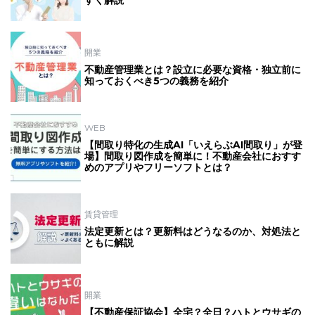
すく解説
開業
不動産管理業とは？設立に必要な資格・独立前に
知っておくべき5つの義務を紹介
WEB
【間取り特化の生成AI「いえらぶAI間取り」が登
場】間取り図作成を簡単に！不動産会社におすす
めのアプリやフリーソフトとは？
賃貸管理
法定更新とは？更新料はどうなるのか、対処法と
ともに解説
開業
【不動産保証協会】全宅？全日？ハトとウサギの