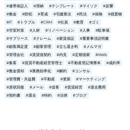
連帯保証人
滞納
テンプレート
マイソク
反響
敷金
防犯
育成
宅建業法
民法
保険
残置物
IT
トラブル
CRM
社員
教育
ゴミ
空室対策
人材
リノベーション
人事
駐車場
サブリース
クレーム
家賃保証
重要事項説明書
顧客満足度
顧客管理
立ち退き料
メルマガ
管理会社
賃貸借契約
内見
定期借家
Web
集客
賃貸不動産経営管理士
不動産登記簿謄本
成約率
敷金償却
業務効率化
解約
コンサル
管理費・共益費
不動産
更新
マーケティング
原状回復
メール
追客
賃貸経営
退去費用
契約書
退去
特約
法律
ブログ