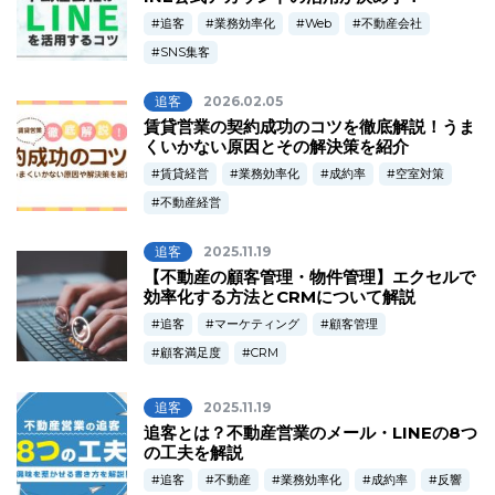
追客
業務効率化
Web
不動産会社
SNS集客
追客
2026.02.05
賃貸営業の契約成功のコツを徹底解説！うま
くいかない原因とその解決策を紹介
賃貸経営
業務効率化
成約率
空室対策
不動産経営
追客
2025.11.19
【不動産の顧客管理・物件管理】エクセルで
効率化する方法とCRMについて解説
追客
マーケティング
顧客管理
顧客満足度
CRM
追客
2025.11.19
追客とは？不動産営業のメール・LINEの8つ
の工夫を解説
追客
不動産
業務効率化
成約率
反響