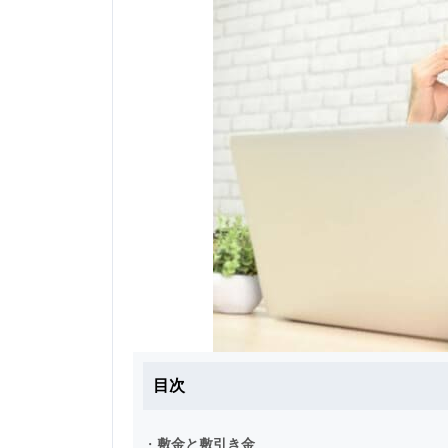
目次
・
敷金と敷引き金