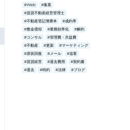
Web
集客
賃貸不動産経営管理士
不動産登記簿謄本
成約率
敷金償却
業務効率化
解約
コンサル
管理費・共益費
不動産
更新
マーケティング
原状回復
メール
追客
賃貸経営
退去費用
契約書
退去
特約
法律
ブログ