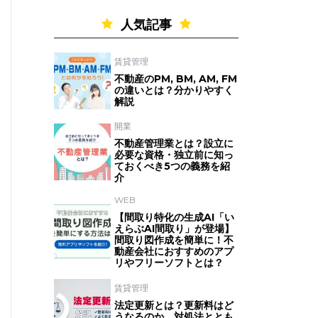
人気記事
賃貸管理
不動産のPM, BM, AM, FM
の違いとは？分かりやすく
解説
開業
不動産管理業とは？設立に
必要な資格・独立前に知っ
ておくべき5つの義務を紹
介
WEB
【間取り特化の生成AI「い
えらぶAI間取り」が登場】
間取り図作成を簡単に！不
動産会社におすすめのアプ
リやフリーソフトとは？
賃貸管理
法定更新とは？更新料はど
うなるのか、対処法ととも