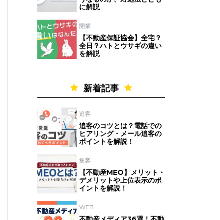
に解説
開業
【不動産保証協会】全宅？
全日？ハトとウサギの違い
を解説
新着記事
追客
追客のコツとは？電話での
ヒアリング・メール追客の
ポイントを解説！
集客
【不動産MEO】メリット・
デメリットや上位表示のポ
イントを解説！
WEB
不動産メディア36選！不動