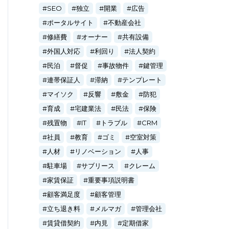
SEO
独立
開業
広告
ポータルサイト
不動産会社
修繕費
オーナー
共有設備
外国人対応
利回り
法人契約
民泊
督促
事故物件
鍵管理
連帯保証人
滞納
テンプレート
マイソク
反響
敷金
防犯
育成
宅建業法
民法
保険
残置物
IT
トラブル
CRM
社員
教育
ゴミ
空室対策
人材
リノベーション
人事
駐車場
サブリース
クレーム
家賃保証
重要事項説明書
顧客満足度
顧客管理
立ち退き料
メルマガ
管理会社
賃貸借契約
内見
定期借家