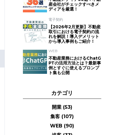
産会社がチェックすべきメ
ディアを厳選！
電子契約
【2026年2月更新】不動産
取引における電子契約の流
れを解説！導入デメリット
から導入事例もご紹介！
WEB
不動産業務におけるChatG
PTの活用方法とは？最新事
例とすぐに使えるプロンプ
ト集も公開
カテゴリ
開業
(53)
集客
(107)
WEB
(90)