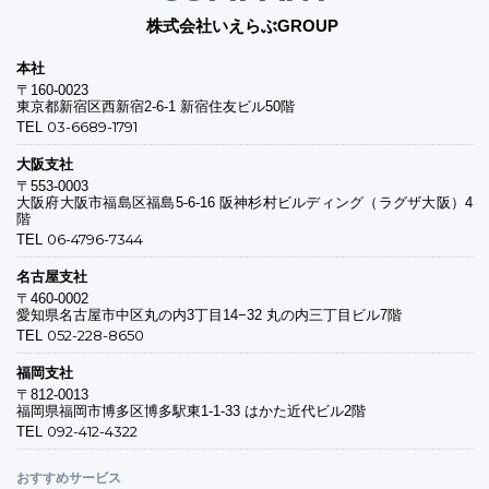
株式会社いえらぶGROUP
本社
〒160-0023
東京都新宿区西新宿2-6-1 新宿住友ビル50階
03-6689-1791
TEL
大阪支社
〒553-0003
大阪府大阪市福島区福島5-6-16 阪神杉村ビルディング（ラグザ大阪）4
階
06-4796-7344
TEL
名古屋支社
〒460-0002
愛知県名古屋市中区丸の内3丁目14−32 丸の内三丁目ビル7階
052-228-8650
TEL
福岡支社
〒812-0013
福岡県福岡市博多区博多駅東1-1-33 はかた近代ビル2階
092-412-4322
TEL
おすすめサービス