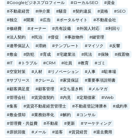
Googleビジネスプロフィール
ローカルSEO
資金
不動産経営
仲介業
騒音
契約違反
資格
SEO
独立
開業
広告
ポータルサイト
不動産会社
修繕費
オーナー
共有設備
外国人対応
利回り
法人契約
民泊
督促
事故物件
鍵管理
連帯保証人
滞納
テンプレート
マイソク
反響
敷金
防犯
育成
宅建業法
民法
保険
残置物
IT
トラブル
CRM
社員
教育
ゴミ
空室対策
人材
リノベーション
人事
駐車場
サブリース
クレーム
家賃保証
重要事項説明書
顧客満足度
顧客管理
立ち退き料
メルマガ
管理会社
賃貸借契約
内見
定期借家
Web
集客
賃貸不動産経営管理士
不動産登記簿謄本
成約率
敷金償却
業務効率化
解約
コンサル
管理費・共益費
不動産
更新
マーケティング
原状回復
メール
追客
賃貸経営
退去費用