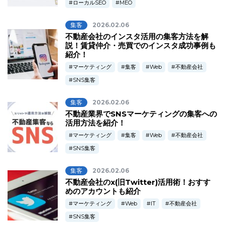
ローカルSEO
MEO
集客
2026.02.06
不動産会社のインスタ活用の集客方法を解
説！賃貸仲介・売買でのインスタ成功事例も
紹介！
マーケティング
集客
Web
不動産会社
SNS集客
集客
2026.02.06
不動産業界でSNSマーケティングの集客への
活用方法を紹介！
マーケティング
集客
Web
不動産会社
SNS集客
集客
2026.02.06
不動産会社のx(旧Twitter)活用術！おすす
めのアカウントも紹介
マーケティング
Web
IT
不動産会社
SNS集客