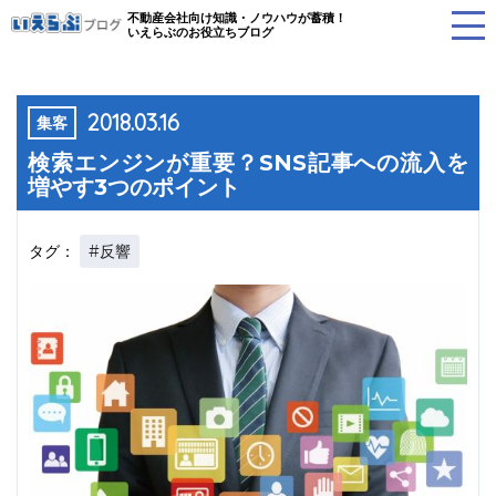
不動産会社向け知識・ノウハウが蓄積！
いえらぶのお役立ちブログ
2018.03.16
集客
検索エンジンが重要？SNS記事への流入を
増やす3つのポイント
#反響
タグ：