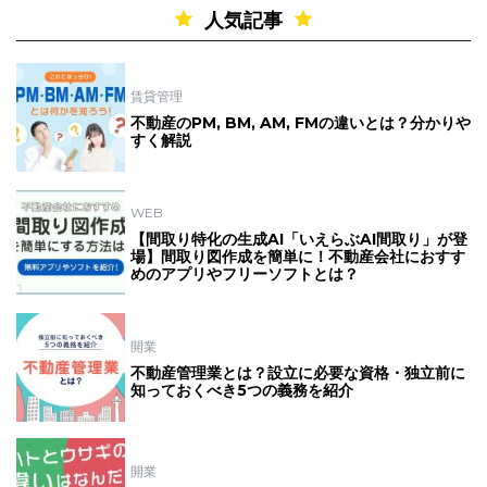
人気記事
賃貸管理
不動産のPM, BM, AM, FMの違いとは？分かりや
すく解説
WEB
【間取り特化の生成AI「いえらぶAI間取り」が登
場】間取り図作成を簡単に！不動産会社におすす
めのアプリやフリーソフトとは？
開業
不動産管理業とは？設立に必要な資格・独立前に
知っておくべき5つの義務を紹介
開業