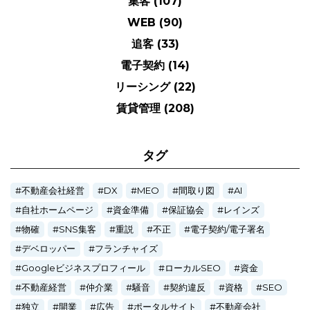
集客
(107)
WEB
(90)
追客
(33)
電子契約
(14)
リーシング
(22)
賃貸管理
(208)
タグ
不動産会社経営
DX
MEO
間取り図
AI
自社ホームページ
資金準備
保証協会
レインズ
物確
SNS集客
重説
不正
電子契約/電子署名
デベロッパー
フランチャイズ
Googleビジネスプロフィール
ローカルSEO
資金
不動産経営
仲介業
騒音
契約違反
資格
SEO
独立
開業
広告
ポータルサイト
不動産会社