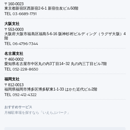
〒160-0023
東京都新宿区西新宿2-6-1 新宿住友ビル50階
03-6689-1791
TEL
大阪支社
〒553-0003
大阪府大阪市福島区福島5-6-16 阪神杉村ビルディング（ラグザ大阪）4
階
06-4796-7344
TEL
名古屋支社
〒460-0002
愛知県名古屋市中区丸の内3丁目14−32 丸の内三丁目ビル7階
052-228-8650
TEL
福岡支社
〒812-0013
福岡県福岡市博多区博多駅東1-1-33 はかた近代ビル2階
092-412-4322
TEL
おすすめサービス
月極駐車場を探すなら「いえらぶパーク」