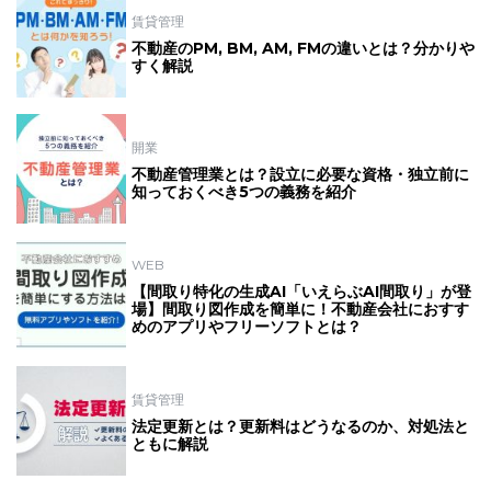
賃貸管理
不動産のPM, BM, AM, FMの違いとは？分かりや
すく解説
開業
不動産管理業とは？設立に必要な資格・独立前に
知っておくべき5つの義務を紹介
WEB
【間取り特化の生成AI「いえらぶAI間取り」が登
場】間取り図作成を簡単に！不動産会社におすす
めのアプリやフリーソフトとは？
賃貸管理
法定更新とは？更新料はどうなるのか、対処法と
ともに解説