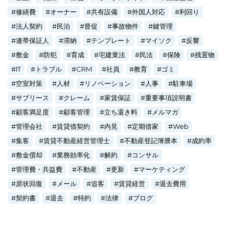
修繕費
オーナー
共有設備
外国人対応
利回り
法人契約
民泊
督促
事故物件
鍵管理
連帯保証人
滞納
テンプレート
マイソク
反響
敷金
防犯
育成
宅建業法
民法
保険
残置物
IT
トラブル
CRM
社員
教育
ゴミ
空室対策
人材
リノベーション
人事
駐車場
サブリース
クレーム
家賃保証
重要事項説明書
顧客満足度
顧客管理
立ち退き料
メルマガ
管理会社
賃貸借契約
内見
定期借家
Web
集客
賃貸不動産経営管理士
不動産登記簿謄本
成約率
敷金償却
業務効率化
解約
コンサル
管理費・共益費
不動産
更新
マーケティング
原状回復
メール
追客
賃貸経営
退去費用
契約書
退去
特約
法律
ブログ