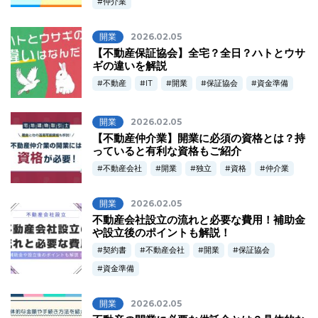
仲介業
開業
2026.02.05
【不動産保証協会】全宅？全日？ハトとウサ
ギの違いを解説
不動産
IT
開業
保証協会
資金準備
開業
2026.02.05
【不動産仲介業】開業に必須の資格とは？持
っていると有利な資格もご紹介
不動産会社
開業
独立
資格
仲介業
開業
2026.02.05
不動産会社設立の流れと必要な費用！補助金
や設立後のポイントも解説！
契約書
不動産会社
開業
保証協会
資金準備
開業
2026.02.05