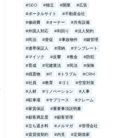
SEO
独立
開業
広告
ポータルサイト
不動産会社
修繕費
オーナー
共有設備
外国人対応
利回り
法人契約
民泊
督促
事故物件
鍵管理
連帯保証人
滞納
テンプレート
マイソク
反響
敷金
防犯
育成
宅建業法
民法
保険
残置物
IT
トラブル
CRM
社員
教育
ゴミ
空室対策
人材
リノベーション
人事
駐車場
サブリース
クレーム
家賃保証
重要事項説明書
顧客満足度
顧客管理
立ち退き料
メルマガ
管理会社
賃貸借契約
内見
定期借家