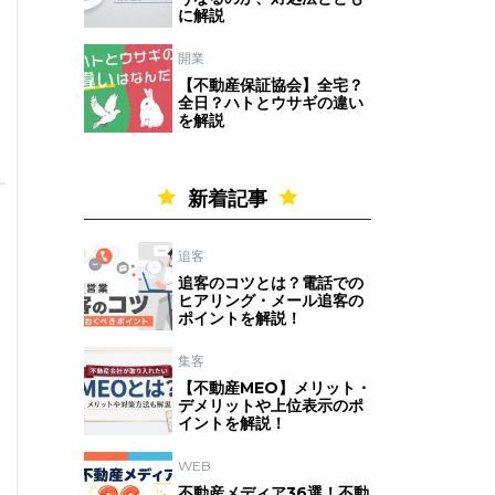
に解説
開業
【不動産保証協会】全宅？
全日？ハトとウサギの違い
を解説
新着記事
追客
追客のコツとは？電話での
ヒアリング・メール追客の
ポイントを解説！
集客
【不動産MEO】メリット・
デメリットや上位表示のポ
イントを解説！
WEB
不動産メディア36選！不動