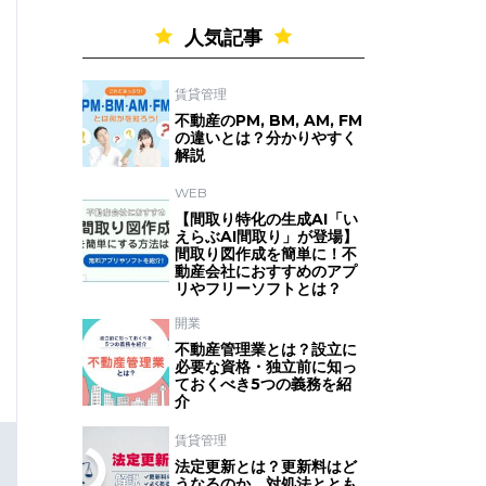
人気記事
賃貸管理
不動産のPM, BM, AM, FM
の違いとは？分かりやすく
解説
WEB
【間取り特化の生成AI「い
えらぶAI間取り」が登場】
間取り図作成を簡単に！不
動産会社におすすめのアプ
リやフリーソフトとは？
開業
不動産管理業とは？設立に
必要な資格・独立前に知っ
ておくべき5つの義務を紹
介
賃貸管理
法定更新とは？更新料はど
うなるのか、対処法ととも