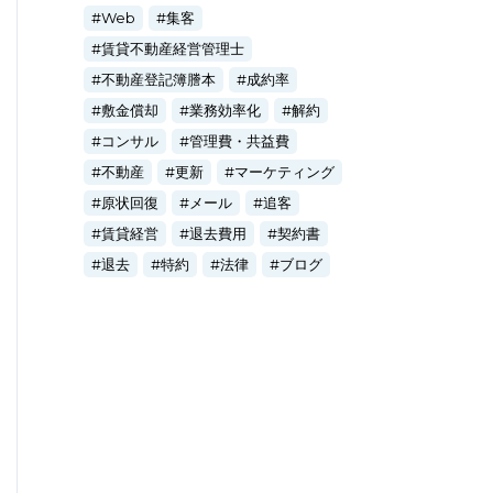
Web
集客
賃貸不動産経営管理士
不動産登記簿謄本
成約率
敷金償却
業務効率化
解約
コンサル
管理費・共益費
不動産
更新
マーケティング
原状回復
メール
追客
賃貸経営
退去費用
契約書
退去
特約
法律
ブログ