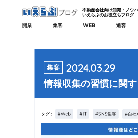
不動産会社向け知識・ノウ
いえらぶのお役立ちブログ
開業
集客
WEB
追客
2024.03.29
集客
情報収集の習慣に関する
#Web
#IT
#SNS集客
#自社
タグ：