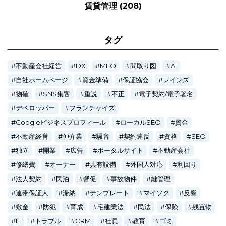
賃貸管理
(208)
タグ
不動産会社経営
DX
MEO
間取り図
AI
自社ホームページ
資金準備
保証協会
レインズ
物確
SNS集客
重説
不正
電子契約/電子署名
デベロッパー
フランチャイズ
Googleビジネスプロフィール
ローカルSEO
資金
不動産経営
仲介業
騒音
契約違反
資格
SEO
独立
開業
広告
ポータルサイト
不動産会社
修繕費
オーナー
共有設備
外国人対応
利回り
法人契約
民泊
督促
事故物件
鍵管理
連帯保証人
滞納
テンプレート
マイソク
反響
敷金
防犯
育成
宅建業法
民法
保険
残置物
IT
トラブル
CRM
社員
教育
ゴミ