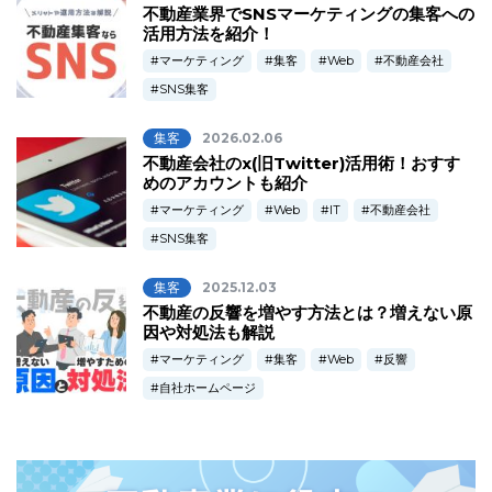
不動産業界でSNSマーケティングの集客への
活用方法を紹介！
マーケティング
集客
Web
不動産会社
SNS集客
集客
2026.02.06
不動産会社のx(旧Twitter)活用術！おすす
めのアカウントも紹介
マーケティング
Web
IT
不動産会社
SNS集客
集客
2025.12.03
不動産の反響を増やす方法とは？増えない原
因や対処法も解説
マーケティング
集客
Web
反響
自社ホームページ