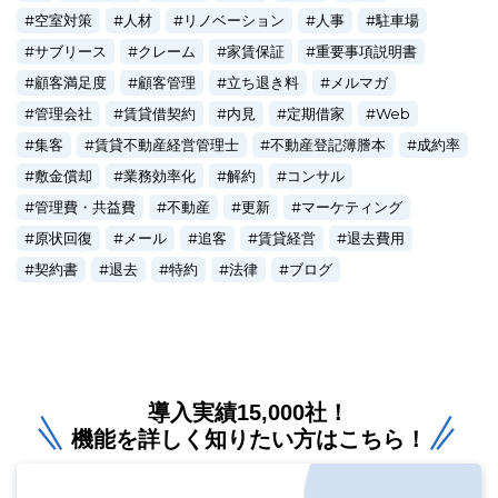
空室対策
人材
リノベーション
人事
駐車場
サブリース
クレーム
家賃保証
重要事項説明書
顧客満足度
顧客管理
立ち退き料
メルマガ
管理会社
賃貸借契約
内見
定期借家
Web
集客
賃貸不動産経営管理士
不動産登記簿謄本
成約率
敷金償却
業務効率化
解約
コンサル
管理費・共益費
不動産
更新
マーケティング
原状回復
メール
追客
賃貸経営
退去費用
契約書
退去
特約
法律
ブログ
導入実績15,000社！
機能を詳しく知りたい方はこちら！