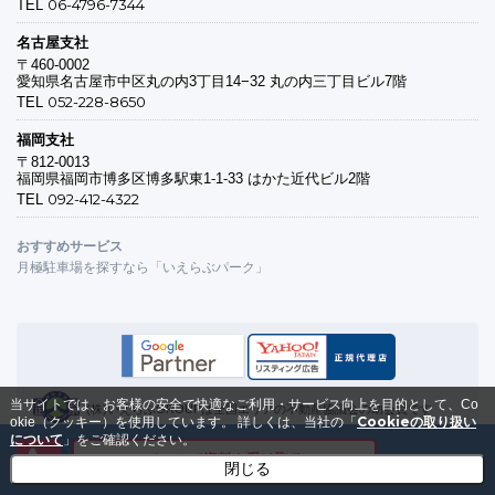
06-4796-7344
TEL
名古屋支社
〒460-0002
愛知県名古屋市中区丸の内3丁目14−32 丸の内三丁目ビル7階
052-228-8650
TEL
福岡支社
〒812-0013
福岡県福岡市博多区博多駅東1-1-33 はかた近代ビル2階
092-412-4322
TEL
おすすめサービス
月極駐車場を探すなら「いえらぶパーク」
当サイトでは、お客様の安全で快適なご利用・サービス向上を目的として、Co
(株)いえらぶGROUPは全国エリアの不動産協議会の助会員です
Cookieの取り扱い
okie（クッキー）を使用しています。
詳しくは、当社の「
について
」をご確認ください。
メールで資料を受け取る
プライバシーマークの付与認定を受けています
閉じる