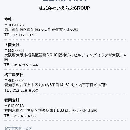
株式会社いえらぶGROUP
本社
〒160-0023
東京都新宿区西新宿2-6-1 新宿住友ビル50階
03-6689-1791
TEL
大阪支社
〒553-0003
大阪府大阪市福島区福島5-6-16 阪神杉村ビルディング（ラグザ大阪）4
階
06-4796-7344
TEL
名古屋支社
〒460-0002
愛知県名古屋市中区丸の内3丁目14−32 丸の内三丁目ビル7階
052-228-8650
TEL
福岡支社
〒812-0013
福岡県福岡市博多区博多駅東1-1-33 はかた近代ビル2階
092-412-4322
TEL
おすすめサービス