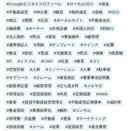
Googleビジネスプロフィール
ローカルSEO
資金
不動産経営
仲介業
騒音
契約違反
資格
SEO
独立
開業
広告
ポータルサイト
不動産会社
修繕費
オーナー
共有設備
外国人対応
利回り
法人契約
民泊
督促
事故物件
鍵管理
連帯保証人
滞納
テンプレート
マイソク
反響
敷金
防犯
育成
宅建業法
民法
保険
残置物
IT
トラブル
CRM
社員
教育
ゴミ
空室対策
人材
リノベーション
人事
駐車場
サブリース
クレーム
家賃保証
重要事項説明書
顧客満足度
顧客管理
立ち退き料
メルマガ
管理会社
賃貸借契約
内見
定期借家
Web
集客
賃貸不動産経営管理士
不動産登記簿謄本
成約率
敷金償却
業務効率化
解約
コンサル
管理費・共益費
不動産
更新
マーケティング
原状回復
メール
追客
賃貸経営
退去費用