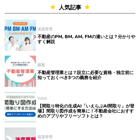
人気記事
賃貸管理
不動産のPM, BM, AM, FMの違いとは？分かりや
すく解説
開業
不動産管理業とは？設立に必要な資格・独立前に
知っておくべき5つの義務を紹介
WEB
【間取り特化の生成AI「いえらぶAI間取り」が登
場】間取り図作成を簡単に！不動産会社におすす
めのアプリやフリーソフトとは？
賃貸管理