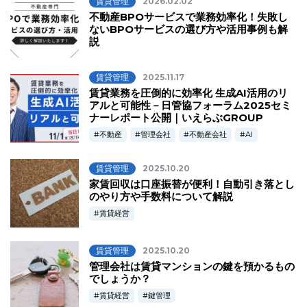
賃貸管理
2026.02.02
不動産BPOサービスで業務効率化！失敗し
ないBPOサービスの選び方や活用事例も解
説
賃貸管理
2025.11.17
賃貸業務を圧倒的に効率化 生成AI活用のリ
アルと可能性－日管協フォーラム2025セミ
ナーレポート公開｜いえらぶGROUP
不動産
管理会社
不動産会社
AI
賃貸管理
2025.10.20
家賃回収は口座振替が便利！自動引き落とし
のやり方や手数料について解説
賃貸経営
賃貸管理
2025.10.20
管理会社は賃貸マンションの鍵を預かるもの
でしょうか？
賃貸経営
鍵管理