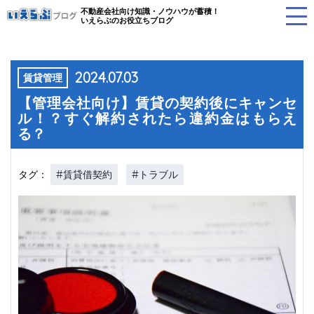
不動産会社向け知識・ノウハウが蓄積！
いえらぶのお役立ちブログ
2024.07.03
賃貸管理
【管理会社向け】賃貸の契約後にキャンセ
ル！？すぐ解約されたら違約金はもらえ
る？
#賃貸借契約
#トラブル
タグ：