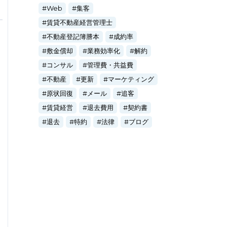
Web
集客
賃貸不動産経営管理士
不動産登記簿謄本
成約率
敷金償却
業務効率化
解約
コンサル
管理費・共益費
不動産
更新
マーケティング
原状回復
メール
追客
賃貸経営
退去費用
契約書
退去
特約
法律
ブログ