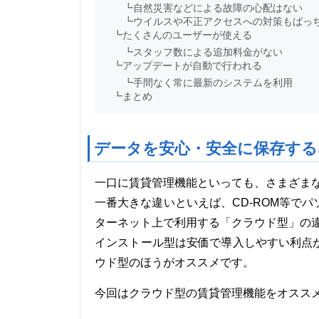
┗
自然災害などによる故障の心配はない
┗
ウイルスや不正アクセスへの対策もばっ
┗
たくさんのユーザーが使える
┗
スタッフ数による追加料金がない
┗
アップデートが自動で行われる
┗
手間なく常に最新のシステムを利用
┗
まとめ
データを安心・安全に保存す
一口に賃貸管理機能といっても、さまざま
一番大きな違いといえば、CD-ROM等で
ターネット上で利用する「クラウド型」の
インストール型は安価で導入しやすい利点
ウド型のほうがオススメです。
今回はクラウド型の賃貸管理機能をオスス