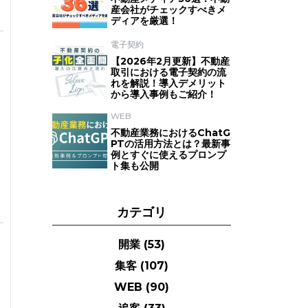
産会社がチェックすべきメ
ディアを厳選！
電子契約
【2026年2月更新】不動産
取引における電子契約の流
れを解説！導入デメリット
から導入事例もご紹介！
WEB
不動産業務におけるChatG
PTの活用方法とは？最新事
例とすぐに使えるプロンプ
ト集も公開
カテゴリ
開業
(53)
集客
(107)
WEB
(90)