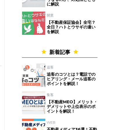
に解説
開業
【不動産保証協会】全宅？
全日？ハトとウサギの違い
を解説
新着記事
追客
追客のコツとは？電話での
ヒアリング・メール追客の
ポイントを解説！
集客
【不動産MEO】メリット・
デメリットや上位表示のポ
イントを解説！
WEB
不動産メディア36選！不動