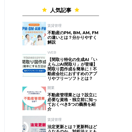
人気記事
賃貸管理
不動産のPM, BM, AM, FM
の違いとは？分かりやすく
解説
WEB
【間取り特化の生成AI「い
えらぶAI間取り」が登場】
間取り図作成を簡単に！不
動産会社におすすめのアプ
リやフリーソフトとは？
開業
不動産管理業とは？設立に
必要な資格・独立前に知っ
ておくべき5つの義務を紹
介
賃貸管理
法定更新とは？更新料はど
うなるのか、対処法ととも