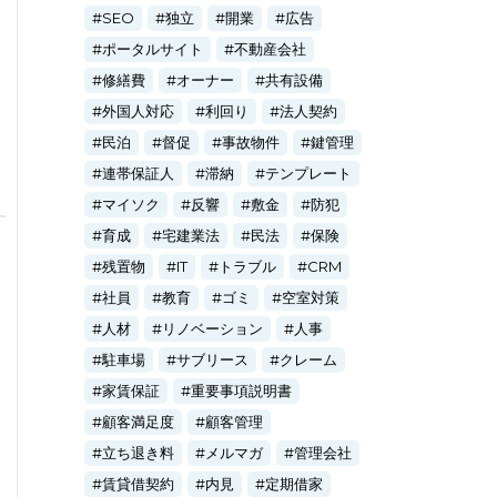
SEO
独立
開業
広告
ポータルサイト
不動産会社
修繕費
オーナー
共有設備
外国人対応
利回り
法人契約
民泊
督促
事故物件
鍵管理
連帯保証人
滞納
テンプレート
マイソク
反響
敷金
防犯
育成
宅建業法
民法
保険
残置物
IT
トラブル
CRM
社員
教育
ゴミ
空室対策
人材
リノベーション
人事
駐車場
サブリース
クレーム
家賃保証
重要事項説明書
顧客満足度
顧客管理
立ち退き料
メルマガ
管理会社
賃貸借契約
内見
定期借家