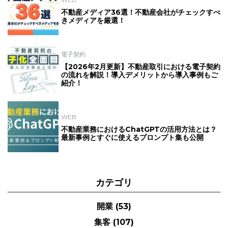
不動産メディア36選！不動産会社がチェックすべ
きメディアを厳選！
電子契約
【2026年2月更新】不動産取引における電子契約
の流れを解説！導入デメリットから導入事例もご
紹介！
WEB
不動産業務におけるChatGPTの活用方法とは？
最新事例とすぐに使えるプロンプト集も公開
カテゴリ
開業
(53)
集客
(107)