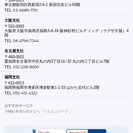
〒160-0023
東京都新宿区西新宿2-6-1 新宿住友ビル50階
03-6689-1791
TEL
大阪支社
〒553-0003
大阪府大阪市福島区福島5-6-16 阪神杉村ビルディング（ラグザ大阪）4
階
06-4796-7344
TEL
名古屋支社
〒460-0002
愛知県名古屋市中区丸の内3丁目14−32 丸の内三丁目ビル7階
052-228-8650
TEL
福岡支社
〒812-0013
福岡県福岡市博多区博多駅東1-1-33 はかた近代ビル2階
092-412-4322
TEL
おすすめサービス
月極駐車場を探すなら「いえらぶパーク」