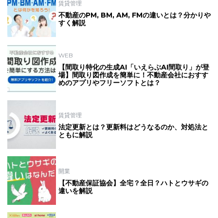
賃貸管理
不動産のPM, BM, AM, FMの違いとは？分かりや
すく解説
WEB
【間取り特化の生成AI「いえらぶAI間取り」が登
場】間取り図作成を簡単に！不動産会社におすす
めのアプリやフリーソフトとは？
賃貸管理
法定更新とは？更新料はどうなるのか、対処法と
ともに解説
開業
【不動産保証協会】全宅？全日？ハトとウサギの
違いを解説