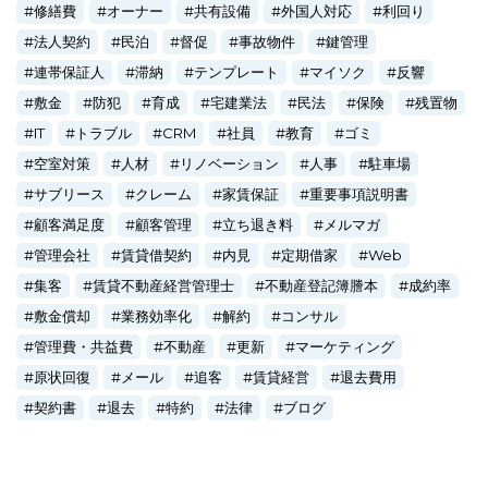
修繕費
オーナー
共有設備
外国人対応
利回り
法人契約
民泊
督促
事故物件
鍵管理
連帯保証人
滞納
テンプレート
マイソク
反響
敷金
防犯
育成
宅建業法
民法
保険
残置物
IT
トラブル
CRM
社員
教育
ゴミ
空室対策
人材
リノベーション
人事
駐車場
サブリース
クレーム
家賃保証
重要事項説明書
顧客満足度
顧客管理
立ち退き料
メルマガ
管理会社
賃貸借契約
内見
定期借家
Web
集客
賃貸不動産経営管理士
不動産登記簿謄本
成約率
敷金償却
業務効率化
解約
コンサル
管理費・共益費
不動産
更新
マーケティング
原状回復
メール
追客
賃貸経営
退去費用
契約書
退去
特約
法律
ブログ