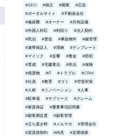
SEO
独立
開業
広告
ポータルサイト
不動産会社
修繕費
オーナー
共有設備
外国人対応
利回り
法人契約
民泊
督促
事故物件
鍵管理
連帯保証人
滞納
テンプレート
マイソク
反響
敷金
防犯
育成
宅建業法
民法
保険
残置物
IT
トラブル
CRM
社員
教育
ゴミ
空室対策
人材
リノベーション
人事
駐車場
サブリース
クレーム
家賃保証
重要事項説明書
顧客満足度
顧客管理
立ち退き料
メルマガ
管理会社
賃貸借契約
内見
定期借家