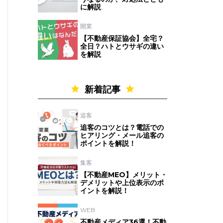
に解説
開業
【不動産保証協会】全宅？
全日？ハトとウサギの違い
を解説
新着記事
追客
追客のコツとは？電話での
ヒアリング・メール追客の
ポイントを解説！
集客
【不動産MEO】メリット・
デメリットや上位表示のポ
イントを解説！
WEB
不動産メディア36選！不動