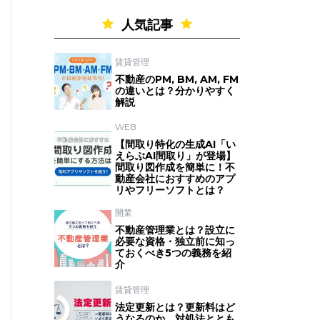
人気記事
賃貸管理
不動産のPM, BM, AM, FM
の違いとは？分かりやすく
解説
WEB
【間取り特化の生成AI「い
えらぶAI間取り」が登場】
間取り図作成を簡単に！不
動産会社におすすめのアプ
リやフリーソフトとは？
開業
不動産管理業とは？設立に
必要な資格・独立前に知っ
ておくべき5つの義務を紹
介
賃貸管理
法定更新とは？更新料はど
うなるのか、対処法ととも