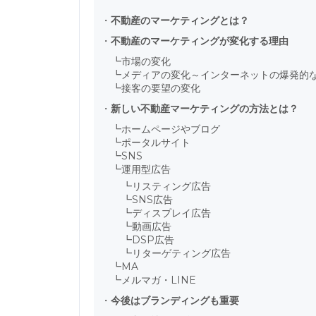
・
不動産のマーケティングとは？
・
不動産のマーケティングが変化する理由
┗
市場の変化
┗
メディアの変化～インターネットの爆発的
┗
接客の要望の変化
・
新しい不動産マーケティングの方法とは？
┗
ホームページやブログ
┗
ポータルサイト
┗
SNS
┗
運用型広告
┗
リスティング広告
┗
SNS広告
┗
ディスプレイ広告
┗
動画広告
┗
DSP広告
┗
リターゲティング広告
┗
MA
┗
メルマガ・LINE
・
今後はブランディングも重要