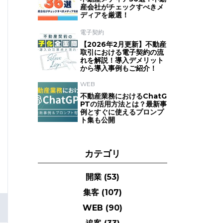
産会社がチェックすべきメ
ディアを厳選！
電子契約
【2026年2月更新】不動産
取引における電子契約の流
れを解説！導入デメリット
から導入事例もご紹介！
WEB
不動産業務におけるChatG
PTの活用方法とは？最新事
例とすぐに使えるプロンプ
ト集も公開
カテゴリ
開業
(53)
集客
(107)
WEB
(90)