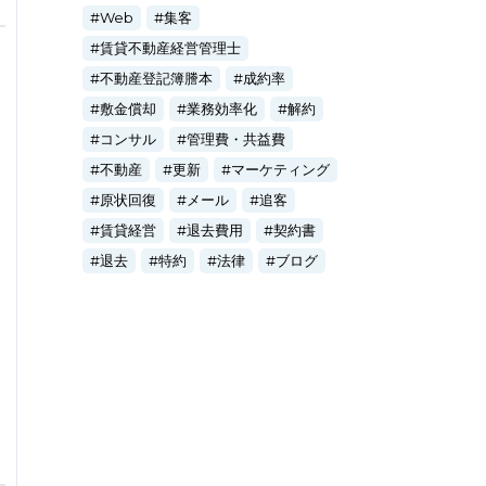
Web
集客
賃貸不動産経営管理士
不動産登記簿謄本
成約率
敷金償却
業務効率化
解約
コンサル
管理費・共益費
不動産
更新
マーケティング
原状回復
メール
追客
賃貸経営
退去費用
契約書
退去
特約
法律
ブログ