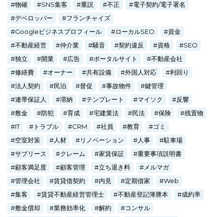
物確
SNS集客
重説
不正
電子契約/電子署名
デベロッパー
フランチャイズ
Googleビジネスプロフィール
ローカルSEO
資金
不動産経営
仲介業
騒音
契約違反
資格
SEO
独立
開業
広告
ポータルサイト
不動産会社
修繕費
オーナー
共有設備
外国人対応
利回り
法人契約
民泊
督促
事故物件
鍵管理
連帯保証人
滞納
テンプレート
マイソク
反響
敷金
防犯
育成
宅建業法
民法
保険
残置物
IT
トラブル
CRM
社員
教育
ゴミ
空室対策
人材
リノベーション
人事
駐車場
サブリース
クレーム
家賃保証
重要事項説明書
顧客満足度
顧客管理
立ち退き料
メルマガ
管理会社
賃貸借契約
内見
定期借家
Web
集客
賃貸不動産経営管理士
不動産登記簿謄本
成約率
敷金償却
業務効率化
解約
コンサル