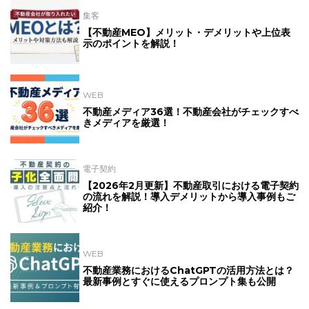
集客
【不動産MEO】メリット・デメリットや上位表
示のポイントを解説！
WEB
不動産メディア36選！不動産会社がチェックすべ
きメディアを厳選！
電子契約
【2026年2月更新】不動産取引における電子契約
の流れを解説！導入デメリットから導入事例もご
紹介！
WEB
不動産業務におけるChatGPTの活用方法とは？
最新事例とすぐに使えるプロンプト集も公開