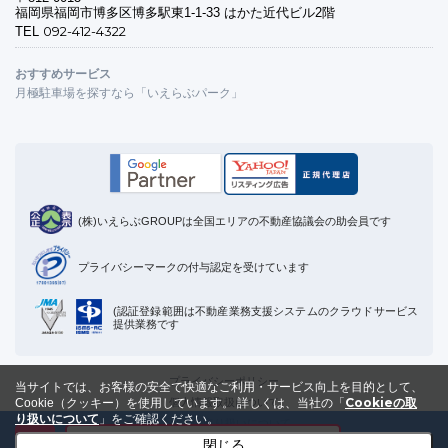
福岡県福岡市博多区博多駅東1-1-33 はかた近代ビル2階
092-412-4322
TEL
おすすめサービス
月極駐車場を探すなら「いえらぶパーク」
(株)いえらぶGROUPは全国エリアの不動産協議会の助会員です
プライバシーマークの付与認定を受けています
(認証登録範囲は不動産業務支援システムのクラウドサービス
提供業務です
プライバシーポリシー
当サイトでは、お客様の安全で快適なご利用・サービス向上を目的として、
Cookieの取
個人情報取扱について
Cookie（クッキー）を使用しています。
詳しくは、当社の「
り扱いについて
」をご確認ください。
Cookieの取り扱いについて
メールで資料を受け取る
閉じる
運営会社