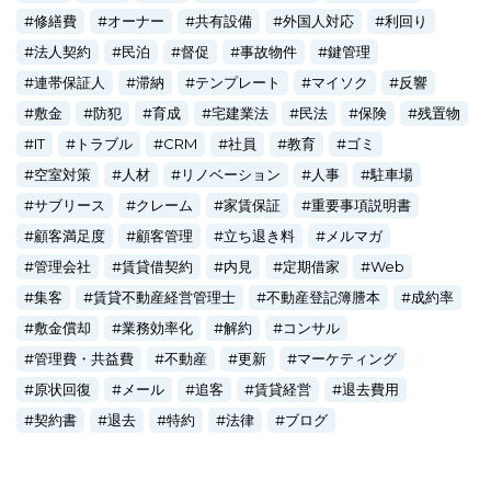
修繕費
オーナー
共有設備
外国人対応
利回り
法人契約
民泊
督促
事故物件
鍵管理
連帯保証人
滞納
テンプレート
マイソク
反響
敷金
防犯
育成
宅建業法
民法
保険
残置物
IT
トラブル
CRM
社員
教育
ゴミ
空室対策
人材
リノベーション
人事
駐車場
サブリース
クレーム
家賃保証
重要事項説明書
顧客満足度
顧客管理
立ち退き料
メルマガ
管理会社
賃貸借契約
内見
定期借家
Web
集客
賃貸不動産経営管理士
不動産登記簿謄本
成約率
敷金償却
業務効率化
解約
コンサル
管理費・共益費
不動産
更新
マーケティング
原状回復
メール
追客
賃貸経営
退去費用
契約書
退去
特約
法律
ブログ