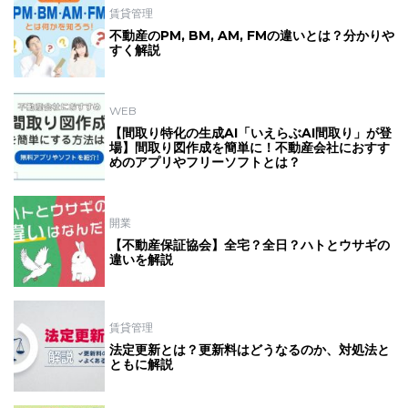
賃貸管理
不動産のPM, BM, AM, FMの違いとは？分かりや
すく解説
WEB
【間取り特化の生成AI「いえらぶAI間取り」が登
場】間取り図作成を簡単に！不動産会社におすす
めのアプリやフリーソフトとは？
開業
【不動産保証協会】全宅？全日？ハトとウサギの
違いを解説
賃貸管理
法定更新とは？更新料はどうなるのか、対処法と
ともに解説