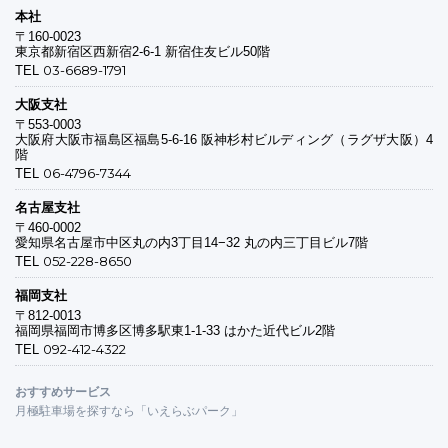
本社
〒160-0023
東京都新宿区西新宿2-6-1 新宿住友ビル50階
03-6689-1791
TEL
大阪支社
〒553-0003
大阪府大阪市福島区福島5-6-16 阪神杉村ビルディング（ラグザ大阪）4
階
06-4796-7344
TEL
名古屋支社
〒460-0002
愛知県名古屋市中区丸の内3丁目14−32 丸の内三丁目ビル7階
052-228-8650
TEL
福岡支社
〒812-0013
福岡県福岡市博多区博多駅東1-1-33 はかた近代ビル2階
092-412-4322
TEL
おすすめサービス
月極駐車場を探すなら「いえらぶパーク」