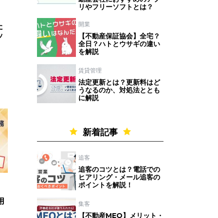
リやフリーソフトとは？
開業
た
ッ
【不動産保証協会】全宅？
全日？ハトとウサギの違い
を解説
賃貸管理
法定更新とは？更新料はど
うなるのか、対処法ととも
に解説
新着記事
追客
追客のコツとは？電話での
ヒアリング・メール追客の
ポイントを解説！
用
集客
【不動産MEO】メリット・