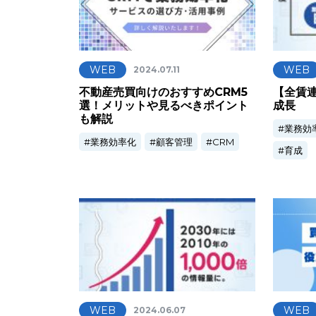
WEB
WEB
2024.07.11
不動産売買向けのおすすめCRM5
【全賃
選！メリットや見るべきポイント
成長
も解説
業務効
業務効率化
顧客管理
CRM
育成
WEB
WEB
2024.06.07