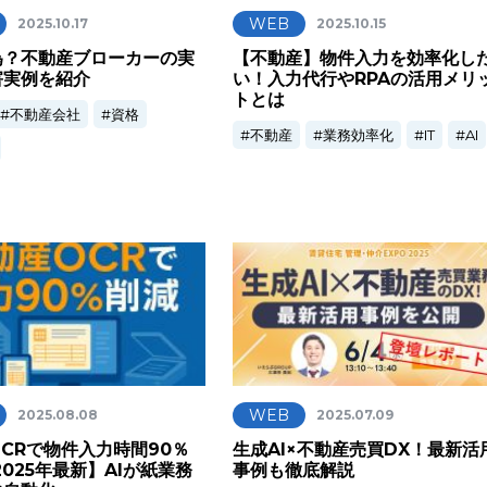
WEB
2025.10.17
2025.10.15
為？不動産ブローカーの実
【不動産】物件入力を効率化し
害実例を紹介
い！入力代行やRPAの活用メリ
トとは
不動産会社
資格
不動産
業務効率化
IT
AI
WEB
2025.08.08
2025.07.09
CRで物件入力時間90％
生成AI×不動産売買DX！最新活
2025年最新】AIが紙業務
事例も徹底解説