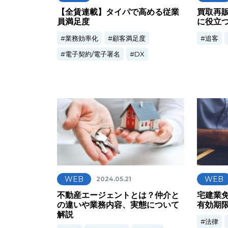
【全賃連載】タイパで高める従業
買取再
員満足度
に役立
業務効率化
顧客満足度
追客
電子契約/電子署名
DX
WEB
WEB
2024.05.21
不動産エージェントとは？仲介と
宅建業
の違いや業務内容、実態について
有効期
解説
法律