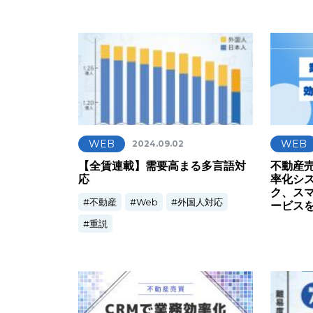
WEB
WEB
2024.09.02
【全賃連載】需要高まる多言語対
不動産
応
率化シ
ク、ス
不動産
Web
外国人対応
ービス
重説