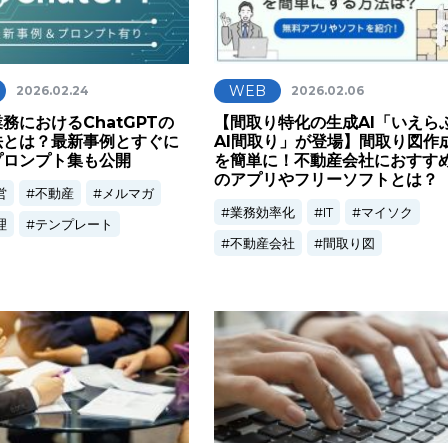
WEB
2026.02.24
2026.02.06
務におけるChatGPTの
【間取り特化の生成AI「いえら
法とは？最新事例とすぐに
AI間取り」が登場】間取り図作
プロンプト集も公開
を簡単に！不動産会社におすす
のアプリやフリーソフトとは？
営
不動産
メルマガ
業務効率化
IT
マイソク
理
テンプレート
不動産会社
間取り図