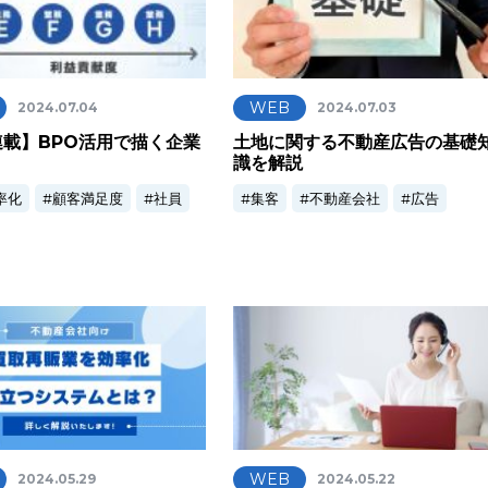
WEB
2024.07.04
2024.07.03
連載】BPO活用で描く企業
土地に関する不動産広告の基礎
識を解説
率化
顧客満足度
社員
集客
不動産会社
広告
WEB
2024.05.29
2024.05.22