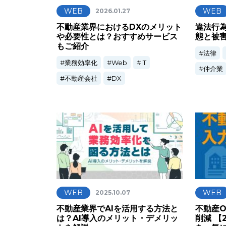
WEB
WEB
2026.01.27
不動産業界におけるDXのメリット
違法行
や必要性とは？おすすめサービス
態と被
もご紹介
法律
業務効率化
Web
IT
仲介業
不動産会社
DX
WEB
WEB
2025.10.07
不動産業界でAIを活用する方法と
不動産O
は？AI導入のメリット・デメリッ
削減 【