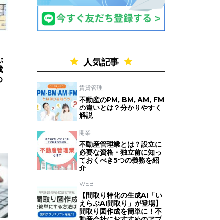
ぶ
人気記事
成
め
賃貸管理
不動産のPM, BM, AM, FM
の違いとは？分かりやすく
解説
開業
不動産管理業とは？設立に
必要な資格・独立前に知っ
ておくべき5つの義務を紹
介
WEB
【間取り特化の生成AI「い
えらぶAI間取り」が登場】
間取り図作成を簡単に！不
動産会社におすすめのアプ