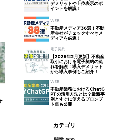
デメリットや上位表示のポ
イントを解説！
WEB
不動産メディア36選！不動
産会社がチェックすべきメ
ディアを厳選！
電子契約
【2026年2月更新】不動産
取引における電子契約の流
れを解説！導入デメリット
から導入事例もご紹介！
WEB
不動産業務におけるChatG
PTの活用方法とは？最新事
例とすぐに使えるプロンプ
す
ト集も公開
カテゴリ
開業
(53)