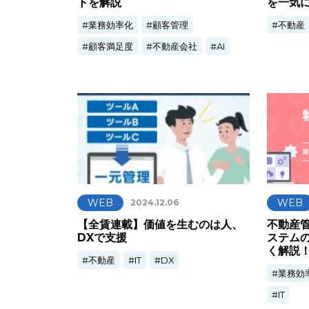
トを解説
を一気
業務効率化
顧客管理
不動産
顧客満足度
不動産会社
AI
WEB
WEB
2024.12.06
【全賃連載】価値を生むのは人、
不動産
DXで支援
ステム
く解説
不動産
IT
DX
業務効
IT