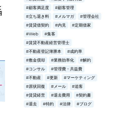
と
顧客満足度
顧客管理
紹
立ち退き料
メルマガ
管理会社
賃貸借契約
内見
定期借家
Web
集客
賃貸不動産経営管理士
不動産登記簿謄本
成約率
敷金償却
業務効率化
解約
コンサル
管理費・共益費
不動産
更新
マーケティング
原状回復
メール
追客
賃貸経営
退去費用
契約書
退去
特約
法律
ブログ
」