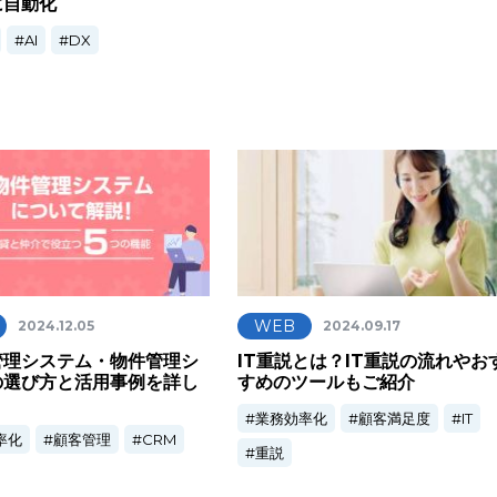
に自動化
AI
DX
WEB
2024.12.05
2024.09.17
管理システム・物件管理シ
IT重説とは？IT重説の流れやお
の選び方と活用事例を詳し
すめのツールもご紹介
！
業務効率化
顧客満足度
IT
率化
顧客管理
CRM
重説