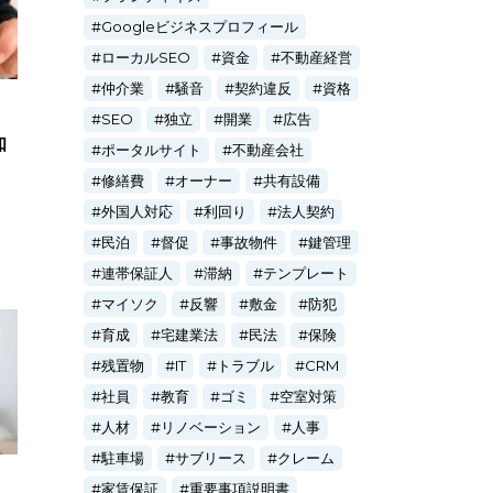
Googleビジネスプロフィール
ローカルSEO
資金
不動産経営
仲介業
騒音
契約違反
資格
SEO
独立
開業
広告
知
ポータルサイト
不動産会社
修繕費
オーナー
共有設備
外国人対応
利回り
法人契約
民泊
督促
事故物件
鍵管理
連帯保証人
滞納
テンプレート
マイソク
反響
敷金
防犯
育成
宅建業法
民法
保険
残置物
IT
トラブル
CRM
社員
教育
ゴミ
空室対策
人材
リノベーション
人事
駐車場
サブリース
クレーム
家賃保証
重要事項説明書