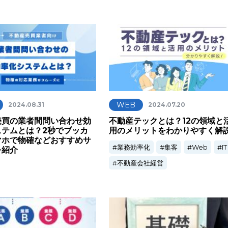
WEB
2024.08.31
2024.07.20
売買の業者間問い合わせ効
不動産テックとは？12の領域と
ステムとは？2秒でブッカ
用のメリットをわかりやすく解
マホで物確などおすすめサ
業務効率化
集客
Web
IT
を紹介
不動産会社経営