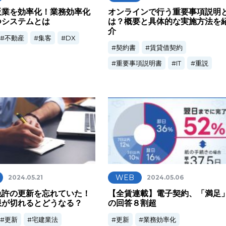
販業を効率化！業務効率化
オンラインで行う重要事項説明
つシステムとは
は？概要と具体的な実施方法を
介
不動産
集客
DX
契約書
賃貸借契約
重要事項説明書
IT
重説
WEB
2024.05.21
2024.05.06
免許の更新を忘れていた！
【全賃連載】電子契約、「満足
限が切れるとどうなる？
の回答８割超
更新
宅建業法
更新
業務効率化