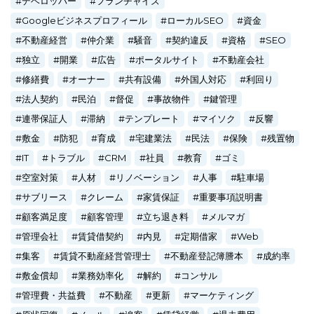
デベロッパー
フランチャイズ
Googleビジネスプロフィール
ローカルSEO
資金
不動産経営
仲介業
騒音
契約違反
資格
SEO
独立
開業
広告
ポータルサイト
不動産会社
修繕費
オーナー
共有設備
外国人対応
利回り
法人契約
民泊
督促
事故物件
鍵管理
連帯保証人
滞納
テンプレート
マイソク
反響
敷金
防犯
育成
宅建業法
民法
保険
残置物
IT
トラブル
CRM
社員
教育
ゴミ
空室対策
人材
リノベーション
人事
駐車場
サブリース
クレーム
家賃保証
重要事項説明書
顧客満足度
顧客管理
立ち退き料
メルマガ
管理会社
賃貸借契約
内見
定期借家
Web
集客
賃貸不動産経営管理士
不動産登記簿謄本
成約率
敷金償却
業務効率化
解約
コンサル
管理費・共益費
不動産
更新
マーケティング