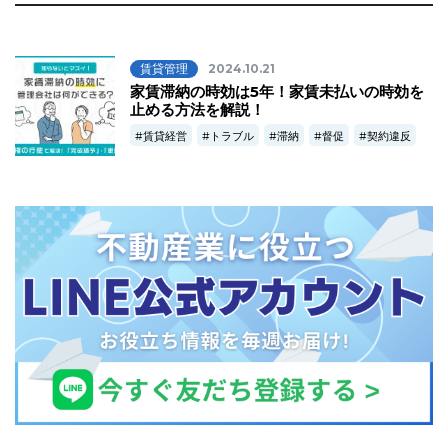
賃貸管理
2024.10.21
家賃滞納の時効は5年！家賃未払いの時効を
止める方法を解説！
賃貸経営
トラブル
滞納
督促
契約違反