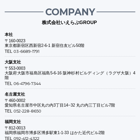
COMPANY
株式会社いえらぶGROUP
本社
〒160-0023
東京都新宿区西新宿2-6-1 新宿住友ビル50階
03-6689-1791
TEL
大阪支社
〒553-0003
大阪府大阪市福島区福島5-6-16 阪神杉村ビルディング（ラグザ大阪）4
階
06-4796-7344
TEL
名古屋支社
〒460-0002
愛知県名古屋市中区丸の内3丁目14−32 丸の内三丁目ビル7階
052-228-8650
TEL
福岡支社
〒812-0013
福岡県福岡市博多区博多駅東1-1-33 はかた近代ビル2階
092-412-4322
TEL