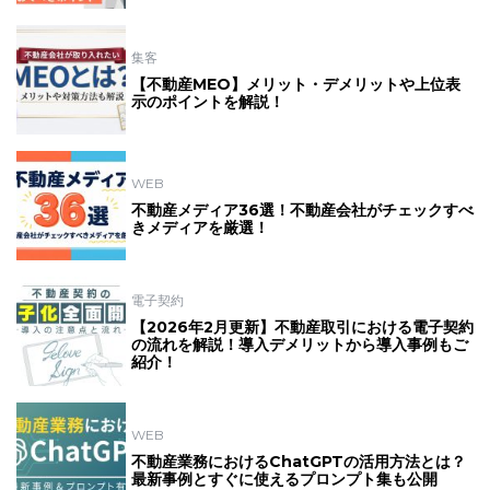
集客
【不動産MEO】メリット・デメリットや上位表
示のポイントを解説！
WEB
不動産メディア36選！不動産会社がチェックすべ
きメディアを厳選！
電子契約
【2026年2月更新】不動産取引における電子契約
の流れを解説！導入デメリットから導入事例もご
紹介！
WEB
不動産業務におけるChatGPTの活用方法とは？
最新事例とすぐに使えるプロンプト集も公開