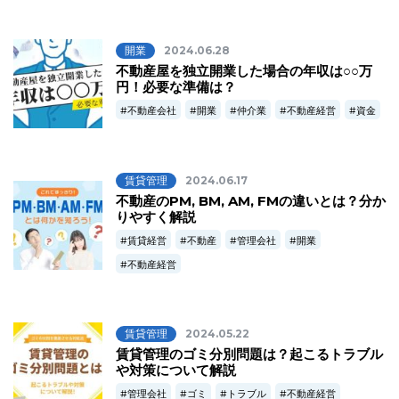
開業
2024.06.28
不動産屋を独立開業した場合の年収は○○万
円！必要な準備は？
不動産会社
開業
仲介業
不動産経営
資金
賃貸管理
2024.06.17
不動産のPM, BM, AM, FMの違いとは？分か
りやすく解説
賃貸経営
不動産
管理会社
開業
不動産経営
賃貸管理
2024.05.22
賃貸管理のゴミ分別問題は？起こるトラブル
や対策について解説
管理会社
ゴミ
トラブル
不動産経営