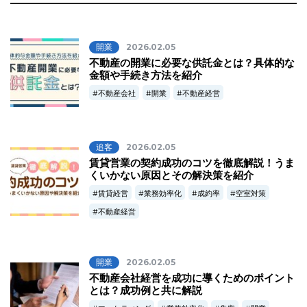
開業
2026.02.05
不動産の開業に必要な供託金とは？具体的な
金額や手続き方法を紹介
不動産会社
開業
不動産経営
追客
2026.02.05
賃貸営業の契約成功のコツを徹底解説！うま
くいかない原因とその解決策を紹介
賃貸経営
業務効率化
成約率
空室対策
不動産経営
開業
2026.02.05
不動産会社経営を成功に導くためのポイント
とは？成功例と共に解説