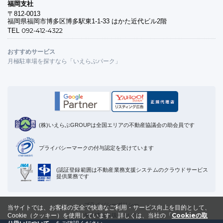
福岡支社
〒812-0013
福岡県福岡市博多区博多駅東1-1-33 はかた近代ビル2階
092-412-4322
TEL
おすすめサービス
月極駐車場を探すなら「いえらぶパーク」
(株)いえらぶGROUPは全国エリアの不動産協議会の助会員です
プライバシーマークの付与認定を受けています
(認証登録範囲は不動産業務支援システムのクラウドサービス
提供業務です
プライバシーポリシー
当サイトでは、お客様の安全で快適なご利用・サービス向上を目的として、
Cookieの取
個人情報取扱について
Cookie（クッキー）を使用しています。
詳しくは、当社の「