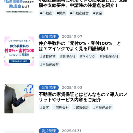
額や支給要件、申請時の注意点を紹介！
不動産
開業
不動産経営
資金
賃貸管理
2025.10.07
仲介手数料の「元付0%・客付100%」と
は？マイソクでよく見る用語解説！
賃貸経営
管理会社
マイソク
不動産会社
不動産経営
賃貸管理
2025.10.03
不動産の家賃保証とはどんなもの？導入のメ
リットやサービス内容をご紹介
集客
管理会社
家賃保証
不動産経営
賃貸管理
2025.01.31