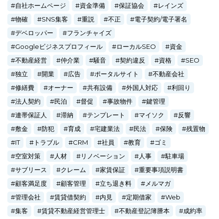
自社ホームページ
資金準備
保証協会
レインズ
物確
SNS集客
重説
不正
電子契約/電子署名
デベロッパー
フランチャイズ
Googleビジネスプロフィール
ローカルSEO
資金
不動産経営
仲介業
騒音
契約違反
資格
SEO
独立
開業
広告
ポータルサイト
不動産会社
修繕費
オーナー
共有設備
外国人対応
利回り
法人契約
民泊
督促
事故物件
鍵管理
連帯保証人
滞納
テンプレート
マイソク
反響
敷金
防犯
育成
宅建業法
民法
保険
残置物
IT
トラブル
CRM
社員
教育
ゴミ
空室対策
人材
リノベーション
人事
駐車場
サブリース
クレーム
家賃保証
重要事項説明書
顧客満足度
顧客管理
立ち退き料
メルマガ
管理会社
賃貸借契約
内見
定期借家
Web
集客
賃貸不動産経営管理士
不動産登記簿謄本
成約率