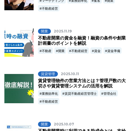
マーケティング
業務効率化
集客
開業
不動産経営
開業
2025.11.19
不動産開業の資金を融資！融資の条件や創業
計画書のポイントを解説
不動産
開業
不動産経営
資金
資金準備
賃貸管理
2025.10.11
賃貸管理物件の営業方法とは？管理戸数の大
切さや賃貸管理システムの活用を解説
業務効率化
賃貸不動産経営管理士
管理会社
不動産経営
開業
2025.10.07
不動産開業時に利用できる助成金とは。支給