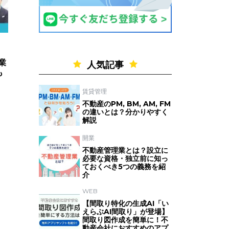
業
人気記事
も
賃貸管理
不動産のPM, BM, AM, FM
の違いとは？分かりやすく
解説
開業
不動産管理業とは？設立に
必要な資格・独立前に知っ
ておくべき5つの義務を紹
介
WEB
【間取り特化の生成AI「い
えらぶAI間取り」が登場】
間取り図作成を簡単に！不
動産会社におすすめのアプ