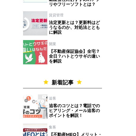
リやフリーソフトとは？
賃貸管理
法定更新とは？更新料はど
うなるのか、対処法ととも
に解説
開業
【不動産保証協会】全宅？
全日？ハトとウサギの違い
を解説
新着記事
追客
追客のコツとは？電話での
ヒアリング・メール追客の
ポイントを解説！
集客
【不動産MEO】メリット・