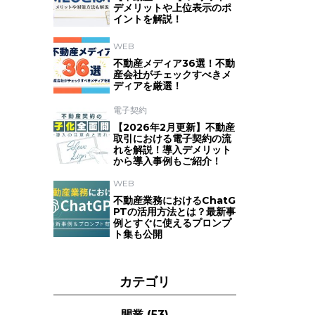
デメリットや上位表示のポ
イントを解説！
WEB
不動産メディア36選！不動
産会社がチェックすべきメ
ディアを厳選！
電子契約
【2026年2月更新】不動産
取引における電子契約の流
れを解説！導入デメリット
から導入事例もご紹介！
WEB
不動産業務におけるChatG
PTの活用方法とは？最新事
例とすぐに使えるプロンプ
ト集も公開
カテゴリ
開業
(53)