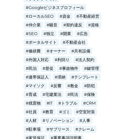
Googleビジネスプロフィール
ローカルSEO
資金
不動産経営
仲介業
騒音
契約違反
資格
SEO
独立
開業
広告
ポータルサイト
不動産会社
修繕費
オーナー
共有設備
外国人対応
利回り
法人契約
民泊
督促
事故物件
鍵管理
連帯保証人
滞納
テンプレート
マイソク
反響
敷金
防犯
育成
宅建業法
民法
保険
残置物
IT
トラブル
CRM
社員
教育
ゴミ
空室対策
人材
リノベーション
人事
駐車場
サブリース
クレーム
家賃保証
重要事項説明書