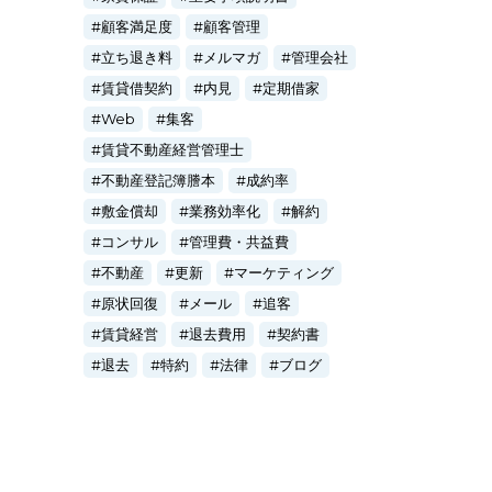
顧客満足度
顧客管理
立ち退き料
メルマガ
管理会社
賃貸借契約
内見
定期借家
Web
集客
賃貸不動産経営管理士
不動産登記簿謄本
成約率
敷金償却
業務効率化
解約
コンサル
管理費・共益費
不動産
更新
マーケティング
原状回復
メール
追客
賃貸経営
退去費用
契約書
退去
特約
法律
ブログ