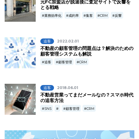
元FC加盟店が脱退後に査定サイトで反響を
とる戦略
業務効率化
成約率
集客
CRM
反響
追客
2022.02.01
不動産の顧客管理の問題点は？解決のための
顧客管理システムも解説
追客
顧客管理
CRM
追客
2018.06.01
不動産営業ってまだメールなの？スマホ時代
の追客方法
SNS
顧客管理
CRM