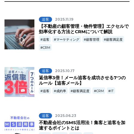
追客
2025.11.19
【不動産の顧客管理・物件管理】エクセルで
効率化する方法とCRMについて解説
追客
マーケティング
顧客管理
顧客満足度
CRM
追客
2025.10.17
返信率3倍！メール追客を成功させる7つの
ルール【追客メール】
追客
成約率
顧客満足度
CRM
IT
追客
2025.06.23
不動産会社のSMS活用法！集客と追客を加
速するポイントとは