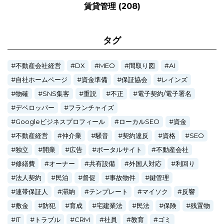
賃貸管理
(208)
タグ
不動産会社経営
DX
MEO
間取り図
AI
自社ホームページ
資金準備
保証協会
レインズ
物確
SNS集客
重説
不正
電子契約/電子署名
デベロッパー
フランチャイズ
Googleビジネスプロフィール
ローカルSEO
資金
不動産経営
仲介業
騒音
契約違反
資格
SEO
独立
開業
広告
ポータルサイト
不動産会社
修繕費
オーナー
共有設備
外国人対応
利回り
法人契約
民泊
督促
事故物件
鍵管理
連帯保証人
滞納
テンプレート
マイソク
反響
敷金
防犯
育成
宅建業法
民法
保険
残置物
IT
トラブル
CRM
社員
教育
ゴミ