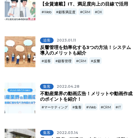
【全賃連載】IT、満足度向上の目線で活用
Web
顧客満足度
CRM
DX
追客
2023.01.11
反響管理を効率化する3つの方法！システム
導入のメリットも紹介
追客
顧客管理
CRM
反響
集客
2022.04.28
不動産業界の動画広告！メリットや動画作成
のポイントを紹介！
マーケティング
集客
Web
CRM
IT
集客
2022.03.14