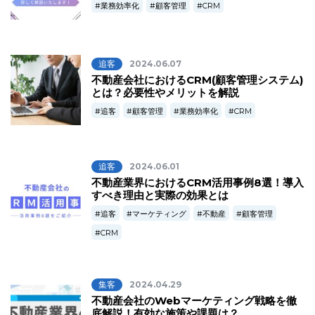
業務効率化
顧客管理
CRM
追客
2024.06.07
不動産会社におけるCRM(顧客管理システム)
とは？必要性やメリットを解説
追客
顧客管理
業務効率化
CRM
追客
2024.06.01
不動産業界におけるCRM活用事例8選！導入
すべき理由と実際の効果とは
追客
マーケティング
不動産
顧客管理
CRM
集客
2024.04.29
不動産会社のWebマーケティング戦略を徹
底解説！有効な施策や課題は？