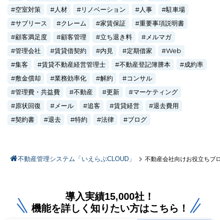
空室対策
人材
リノベーション
人事
駐車場
サブリース
クレーム
家賃保証
重要事項説明書
顧客満足度
顧客管理
立ち退き料
メルマガ
管理会社
賃貸借契約
内見
定期借家
Web
集客
賃貸不動産経営管理士
不動産登記簿謄本
成約率
敷金償却
業務効率化
解約
コンサル
管理費・共益費
不動産
更新
マーケティング
原状回復
メール
追客
賃貸経営
退去費用
契約書
退去
特約
法律
ブログ
不動産管理システム「いえらぶCLOUD」
不動産会社向けお役立ちブ
導入実績15,000社！
機能を詳しく知りたい方はこちら！