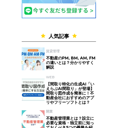
人気記事
賃貸管理
不動産のPM, BM, AM, FM
の違いとは？分かりやすく
解説
WEB
【間取り特化の生成AI「い
えらぶAI間取り」が登場】
間取り図作成を簡単に！不
動産会社におすすめのアプ
リやフリーソフトとは？
開業
不動産管理業とは？設立に
必要な資格・独立前に知っ
ておくべき5つの義務を紹