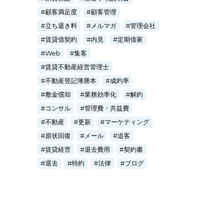
顧客満足度
顧客管理
立ち退き料
メルマガ
管理会社
賃貸借契約
内見
定期借家
Web
集客
賃貸不動産経営管理士
不動産登記簿謄本
成約率
敷金償却
業務効率化
解約
コンサル
管理費・共益費
不動産
更新
マーケティング
原状回復
メール
追客
賃貸経営
退去費用
契約書
退去
特約
法律
ブログ