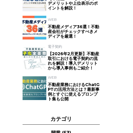
デメリットや上位表示のポ
イントを解説！
WEB
不動産メディア36選！不動
産会社がチェックすべきメ
ディアを厳選！
電子契約
【2026年2月更新】不動産
取引における電子契約の流
れを解説！導入デメリット
から導入事例もご紹介！
WEB
不動産業務におけるChatG
PTの活用方法とは？最新事
例とすぐに使えるプロンプ
ト集も公開
カテゴリ
開業
(53)