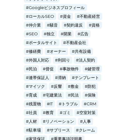
Googleビジネスプロフィール
ローカルSEO
資金
不動産経営
仲介業
騒音
契約違反
資格
SEO
独立
開業
広告
ポータルサイト
不動産会社
修繕費
オーナー
共有設備
外国人対応
利回り
法人契約
民泊
督促
事故物件
鍵管理
連帯保証人
滞納
テンプレート
マイソク
反響
敷金
防犯
育成
宅建業法
民法
保険
残置物
IT
トラブル
CRM
社員
教育
ゴミ
空室対策
人材
リノベーション
人事
駐車場
サブリース
クレーム
家賃保証
重要事項説明書