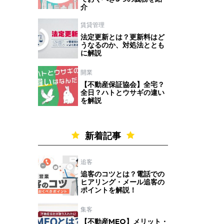
介
賃貸管理
法定更新とは？更新料はど
うなるのか、対処法ととも
に解説
開業
【不動産保証協会】全宅？
全日？ハトとウサギの違い
を解説
新着記事
追客
追客のコツとは？電話での
ヒアリング・メール追客の
ポイントを解説！
集客
【不動産MEO】メリット・