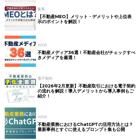
集客
【不動産MEO】メリット・デメリットや上位表
示のポイントを解説！
WEB
不動産メディア36選！不動産会社がチェックすべ
きメディアを厳選！
電子契約
【2026年2月更新】不動産取引における電子契約
の流れを解説！導入デメリットから導入事例もご
紹介！
WEB
不動産業務におけるChatGPTの活用方法とは？
最新事例とすぐに使えるプロンプト集も公開