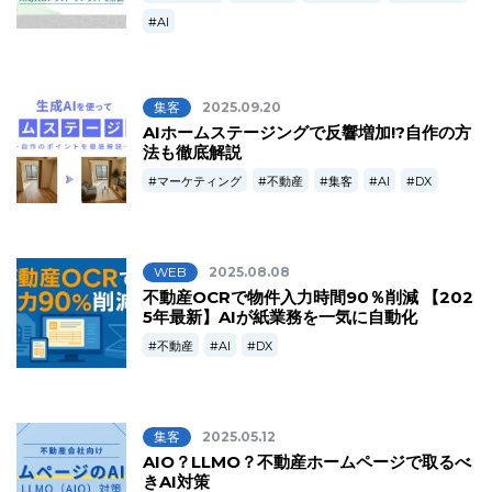
AI
集客
2025.09.20
AIホームステージングで反響増加!?自作の方
法も徹底解説
マーケティング
不動産
集客
AI
DX
WEB
2025.08.08
不動産OCRで物件入力時間90％削減 【202
5年最新】AIが紙業務を一気に自動化
不動産
AI
DX
集客
2025.05.12
AIO？LLMO？不動産ホームページで取るべ
きAI対策