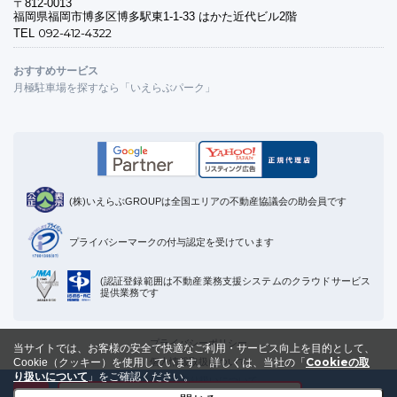
〒812-0013
福岡県福岡市博多区博多駅東1-1-33 はかた近代ビル2階
092-412-4322
TEL
おすすめサービス
月極駐車場を探すなら「いえらぶパーク」
(株)いえらぶGROUPは全国エリアの不動産協議会の助会員です
プライバシーマークの付与認定を受けています
(認証登録範囲は不動産業務支援システムのクラウドサービス
提供業務です
プライバシーポリシー
当サイトでは、お客様の安全で快適なご利用・サービス向上を目的として、
Cookieの取
個人情報取扱について
Cookie（クッキー）を使用しています。
詳しくは、当社の「
り扱いについて
」をご確認ください。
Cookieの取り扱いについて