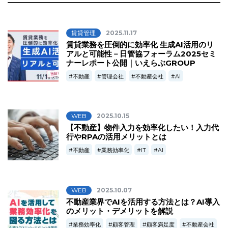
賃貸管理
2025.11.17
賃貸業務を圧倒的に効率化 生成AI活用のリ
アルと可能性－日管協フォーラム2025セミ
ナーレポート公開｜いえらぶGROUP
不動産
管理会社
不動産会社
AI
WEB
2025.10.15
【不動産】物件入力を効率化したい！入力代
行やRPAの活用メリットとは
不動産
業務効率化
IT
AI
WEB
2025.10.07
不動産業界でAIを活用する方法とは？AI導入
のメリット・デメリットを解説
業務効率化
顧客管理
顧客満足度
不動産会社