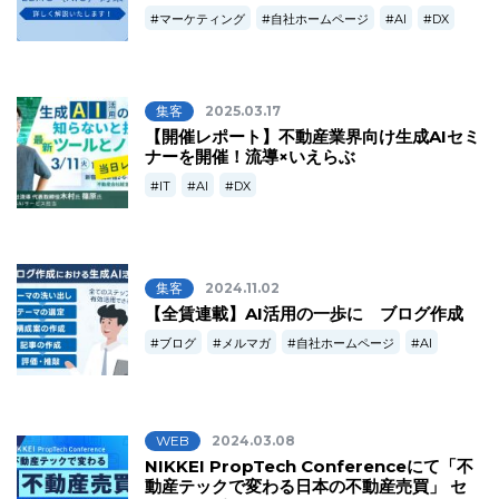
マーケティング
自社ホームページ
AI
DX
集客
2025.03.17
【開催レポート】不動産業界向け生成AIセミ
ナーを開催！流導×いえらぶ
IT
AI
DX
集客
2024.11.02
【全賃連載】AI活用の一歩に ブログ作成
ブログ
メルマガ
自社ホームページ
AI
WEB
2024.03.08
NIKKEI PropTech Conferenceにて「不
動産テックで変わる日本の不動産売買」 セ