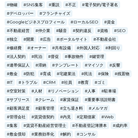
物確
SNS集客
重説
不正
電子契約/電子署名
デベロッパー
フランチャイズ
Googleビジネスプロフィール
ローカルSEO
資金
不動産経営
仲介業
騒音
契約違反
資格
SEO
独立
開業
広告
ポータルサイト
不動産会社
修繕費
オーナー
共有設備
外国人対応
利回り
法人契約
民泊
督促
事故物件
鍵管理
連帯保証人
滞納
テンプレート
マイソク
反響
敷金
防犯
育成
宅建業法
民法
保険
残置物
IT
トラブル
CRM
社員
教育
ゴミ
空室対策
人材
リノベーション
人事
駐車場
サブリース
クレーム
家賃保証
重要事項説明書
顧客満足度
顧客管理
立ち退き料
メルマガ
管理会社
賃貸借契約
内見
定期借家
Web
集客
賃貸不動産経営管理士
不動産登記簿謄本
成約率
敷金償却
業務効率化
解約
コンサル