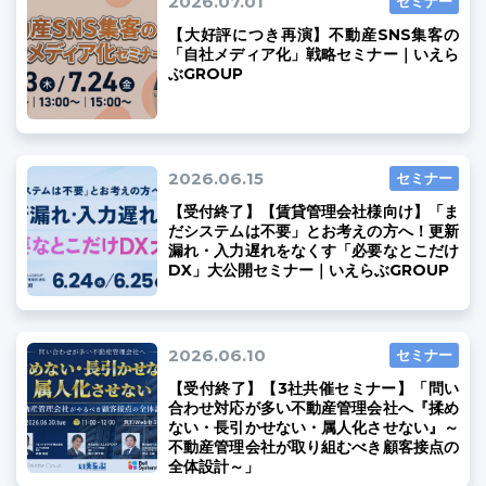
2026.07.01
セミナー
【大好評につき再演】不動産SNS集客の
「自社メディア化」戦略セミナー｜いえら
ぶGROUP
2026.06.15
セミナー
【受付終了】【賃貸管理会社様向け】「ま
だシステムは不要」とお考えの方へ！更新
漏れ・入力遅れをなくす「必要なとこだけ
DX」大公開セミナー｜いえらぶGROUP
2026.06.10
セミナー
【受付終了】【3社共催セミナー】「問い
合わせ対応が多い不動産管理会社へ『揉め
ない・長引かせない・属人化させない』～
不動産管理会社が取り組むべき顧客接点の
全体設計～」