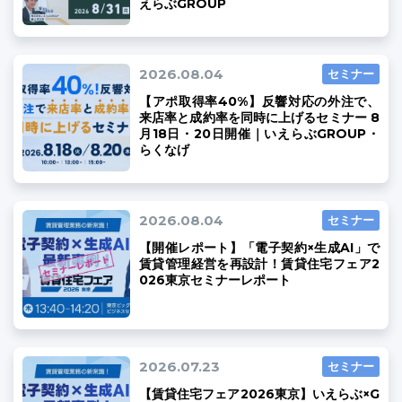
えらぶGROUP
2026.08.04
セミナー
【アポ取得率40%】反響対応の外注で、
ユーザーインタビュー
ホームページ制作実績
来店率と成約率を同時に上げるセミナー 8
月18日・20日開催｜いえらぶGROUP・
らくなげ
2026.08.04
セミナー
【開催レポート】「電子契約×生成AI」で
賃貸管理経営を再設計！賃貸住宅フェア2
026東京セミナーレポート
ニュース一覧
お役立ちブログ
資料ダウンロード
特長
サービス一覧
プラン
2026.07.23
セミナー
【賃貸住宅フェア2026東京】いえらぶ×G