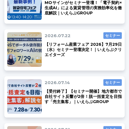
MOサインがセミナー登壇！「電子契約×
生成AI」による賃貸管理の実務効率化を徹
底解説｜いえらぶGROUP
03-6689-1791
2026.07.22
セミナー
【リフォーム産業フェア 2026】7月29日
（水）セミナー登壇決定！｜いえらぶクリ
エイターズ
2026.07.14
セミナー
【受付終了】【セミナー開催】地方都市で
自社サイト反響が2倍！脱一括査定を目指
す「売主集客」｜いえらぶGROUP