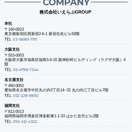
COMPANY
株式会社いえらぶGROUP
本社
〒160-0023
東京都新宿区西新宿2-6-1 新宿住友ビル50階
03-6689-1791
TEL
大阪支社
〒553-0003
大阪府大阪市福島区福島5-6-16 阪神杉村ビルディング（ラグザ大阪）4
階
06-4796-7344
TEL
名古屋支社
〒460-0002
愛知県名古屋市中区丸の内3丁目14−32 丸の内三丁目ビル7階
052-228-8650
TEL
福岡支社
〒812-0013
福岡県福岡市博多区博多駅東1-1-33 はかた近代ビル2階
092-412-4322
TEL