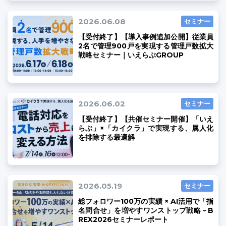
2026.06.08
セミナー
【受付終了】【導入事例追加公開】従業員
2名で管理900戸を実現する管理戸数拡大
戦略セミナー｜いえらぶGROUP
2026.06.02
セミナー
【受付終了】【共催セミナー開催】「いえ
らぶ」×「カイクラ」で実現する、属人化
を排除する最適解
2026.05.19
セミナー
総フォロワー100万の実績 × AI活用で「指
名問合せ」を増やすワンストップ戦略－B
REX2026セミナーレポート