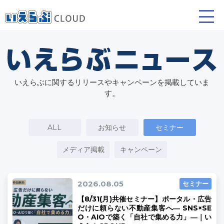
賃貸仲介
売買仲介
賃貸管理
いえらぶに関するリリースやキャンペーンを掲載していま
業務向け機能
業務向け機能
業務向け機能
す。
ALL
お知らせ
セミナー
メディア掲載
キャンペーン
2026.08.05
セミナー
ホームページ制作について
プラン紹介･制作の流れ
【8/31(月)共催セミナー】ポータル・広告
だけに頼らない不動産集客へ― SNS×SE
O・AIOで築く「自社で集める力」―｜い