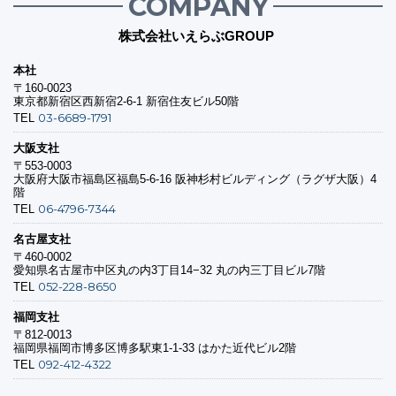
COMPANY
株式会社いえらぶGROUP
本社
〒160-0023
東京都新宿区西新宿2-6-1 新宿住友ビル50階
03-6689-1791
TEL
大阪支社
〒553-0003
大阪府大阪市福島区福島5-6-16 阪神杉村ビルディング（ラグザ大阪）4
階
06-4796-7344
TEL
名古屋支社
〒460-0002
愛知県名古屋市中区丸の内3丁目14−32 丸の内三丁目ビル7階
052-228-8650
TEL
福岡支社
〒812-0013
福岡県福岡市博多区博多駅東1-1-33 はかた近代ビル2階
092-412-4322
TEL