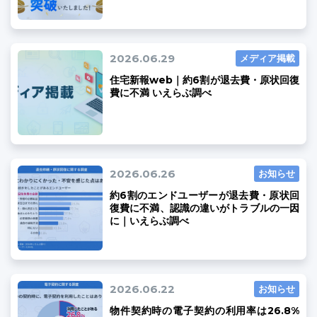
2026.06.29
メディア掲載
住宅新報web｜約6割が退去費・原状回復
ユーザーインタビュー
ホームページ制作実績
費に不満 いえらぶ調べ
2026.06.26
お知らせ
約6割のエンドユーザーが退去費・原状回
復費に不満、認識の違いがトラブルの一因
に｜いえらぶ調べ
ニュース一覧
お役立ちブログ
資料ダウンロード
特長
サービス一覧
プラン
2026.06.22
お知らせ
物件契約時の電子契約の利用率は26.8%