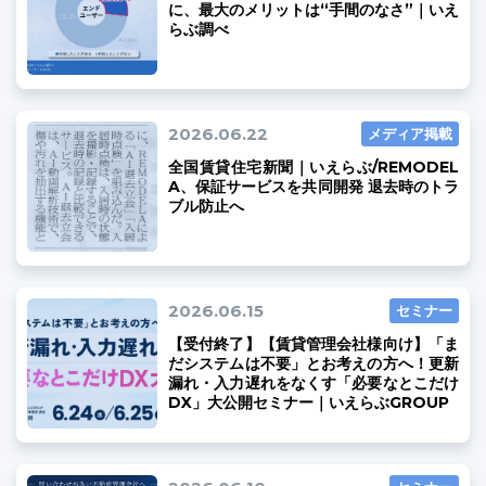
に、最大のメリットは“手間のなさ”｜いえ
らぶ調べ
03-6689-1791
2026.06.22
メディア掲載
全国賃貸住宅新聞｜いえらぶ/REMODEL
A、保証サービスを共同開発 退去時のトラ
ブル防止へ
2026.06.15
セミナー
【受付終了】【賃貸管理会社様向け】「ま
だシステムは不要」とお考えの方へ！更新
漏れ・入力遅れをなくす「必要なとこだけ
DX」大公開セミナー｜いえらぶGROUP