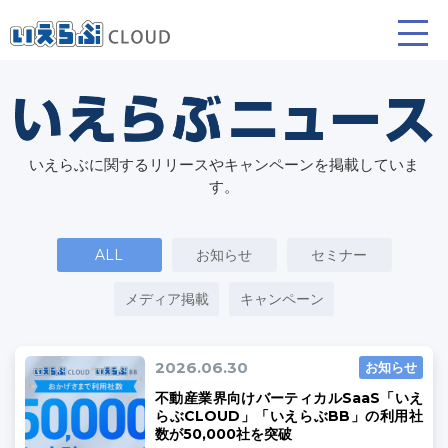
賃貸仲介
売買仲介
賃貸管理
いえらぶに関するリリースやキャンペーンを掲載していま
業務向け機能
業務向け機能
業務向け機能
す。
ALL
お知らせ
セミナー
メディア掲載
キャンペーン
2026.06.30
お知らせ
ホームページ制作について
プラン紹介･制作の流れ
不動産業界向けバーティカルSaaS「いえ
らぶCLOUD」「いえらぶBB」の利用社
数が50,000社を突破