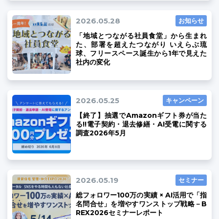
2026.05.28
お知らせ
「地域とつながる社員食堂」から生まれ
た、部署を超えたつながり いえらぶ琉
球、フリースペース誕生から1年で見えた
社内の変化
2026.05.25
キャンペーン
【終了】抽選でAmazonギフト券が当た
る!!電子契約・退去修繕・AI受電に関する
調査2026年5月
2026.05.19
セミナー
総フォロワー100万の実績 × AI活用で「指
名問合せ」を増やすワンストップ戦略－B
REX2026セミナーレポート