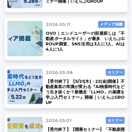
ミナー開催｜いえらぶGROUP
2026.05.11
メディア掲載
OVO｜エンドユーザーの部屋探しは「不
ユーザーインタビュー
ホームページ制作実績
動産ポータルサイト」が最多 いえらぶG
ROUP調査、SNS活用は3人に1人、AIは
4人に1人
2026.05.08
セミナー
【受付終了】【5/21(木)・22(金)開催】不
動産集客の常識が変わる『AI検索時代をど
う生き抜くか？新概念「LLMO」の基礎を
ニュース一覧
お役立ちブログ
資料ダウンロード
学ぶ入門セミナー』開催｜いえらぶGRO
UP
特長
サービス一覧
プラン
2026.05.01
セミナー
【受付終了】【開業セミナー】「不動産開