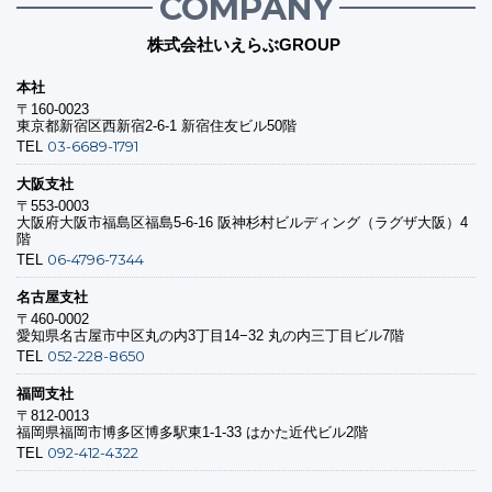
COMPANY
株式会社いえらぶGROUP
本社
〒160-0023
東京都新宿区西新宿2-6-1 新宿住友ビル50階
03-6689-1791
TEL
大阪支社
〒553-0003
大阪府大阪市福島区福島5-6-16 阪神杉村ビルディング（ラグザ大阪）4
階
06-4796-7344
TEL
名古屋支社
〒460-0002
愛知県名古屋市中区丸の内3丁目14−32 丸の内三丁目ビル7階
052-228-8650
TEL
福岡支社
〒812-0013
福岡県福岡市博多区博多駅東1-1-33 はかた近代ビル2階
092-412-4322
TEL