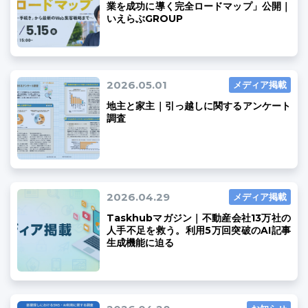
業を成功に導く完全ロードマップ」公開｜
いえらぶGROUP
03-6689-1791
2026.05.01
メディア掲載
地主と家主｜引っ越しに関するアンケート
調査
2026.04.29
メディア掲載
Taskhubマガジン｜不動産会社13万社の
人手不足を救う。利用5万回突破のAI記事
生成機能に迫る