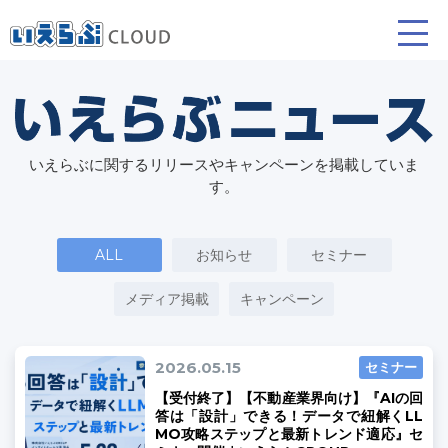
賃貸仲介
売買仲介
賃貸管理
いえらぶに関するリリースやキャンペーンを掲載していま
業務向け機能
業務向け機能
業務向け機能
す。
ALL
お知らせ
セミナー
メディア掲載
キャンペーン
2026.05.15
セミナー
ホームページ制作について
プラン紹介･制作の流れ
【受付終了】【不動産業界向け】『AIの回
答は「設計」できる！データで紐解くLL
MO攻略ステップと最新トレンド適応』セ