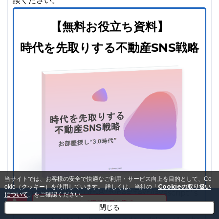
談ください。
【無料お役立ち資料】
時代を先取りする不動産SNS戦略
当サイトでは、お客様の安全で快適なご利用・サービス向上を目的として、Co
Cookieの取り扱い
okie（クッキー）を使用しています。
詳しくは、当社の「
<script charset="utf-8" type="text/javascript" s
について
」をご確認ください。
メールで資料を受け取る
rc="//js.hsforms.net/forms/embed/v2.js"></scrip
閉じる