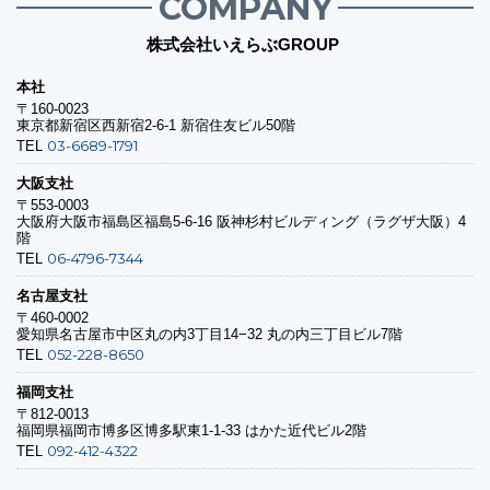
COMPANY
株式会社いえらぶGROUP
本社
〒160-0023
東京都新宿区西新宿2-6-1 新宿住友ビル50階
03-6689-1791
TEL
大阪支社
〒553-0003
大阪府大阪市福島区福島5-6-16 阪神杉村ビルディング（ラグザ大阪）4
階
06-4796-7344
TEL
名古屋支社
〒460-0002
愛知県名古屋市中区丸の内3丁目14−32 丸の内三丁目ビル7階
052-228-8650
TEL
福岡支社
〒812-0013
福岡県福岡市博多区博多駅東1-1-33 はかた近代ビル2階
092-412-4322
TEL