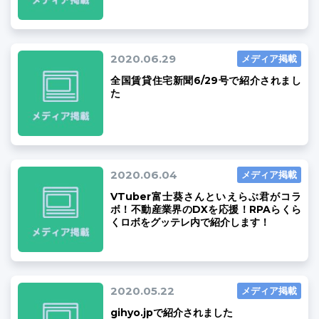
2020.06.29
メディア掲載
全国賃貸住宅新聞6/29号で紹介されまし
ユーザーインタビュー
ホームページ制作実績
た
2020.06.04
メディア掲載
VTuber富士葵さんといえらぶ君がコラ
ボ！不動産業界のDXを応援！RPAらくら
くロボをグッテレ内で紹介します！
ニュース一覧
お役立ちブログ
資料ダウンロード
特長
サービス一覧
プラン
2020.05.22
メディア掲載
gihyo.jpで紹介されました