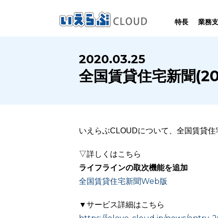
特長
業務
SYSTEM
HOMEPAGE
PERFORMANCE
INFORMATION
2020.03.25
賃
いえらぶCLOUDは不動産業務を
いえらぶは集客用ホームページを
いえらぶCLOUDを実際にご利用の
いえらぶCLOUDや不動産業界に関する
全国賃貸住宅新聞(20
業務
幅広く支援しています。
不動産業に特化して制作しています。
お客様の声と制作実績のご紹介です。
ニュース･ノウハウをお伝えします。
いえらぶCLOUDについて、全国賃貸
▽詳しくはこちら
ライフラインの取次機能を追加
全国賃貸住宅新聞Web版
▼サービス詳細はこちら