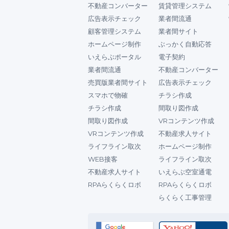
不動産コンバーター
賃貸管理システム
広告表示チェック
業者間流通
顧客管理システム
業者間サイト
ホームページ制作
ぶっかく自動応答
いえらぶポータル
電子契約
業者間流通
不動産コンバーター
売買版業者間サイト
広告表示チェック
スマホで物確
チラシ作成
チラシ作成
間取り図作成
間取り図作成
VRコンテンツ作成
VRコンテンツ作成
不動産求人サイト
ライフライン取次
ホームページ制作
WEB接客
ライフライン取次
不動産求人サイト
いえらぶ空室通電
RPAらくらくロボ
RPAらくらくロボ
らくらく工事管理