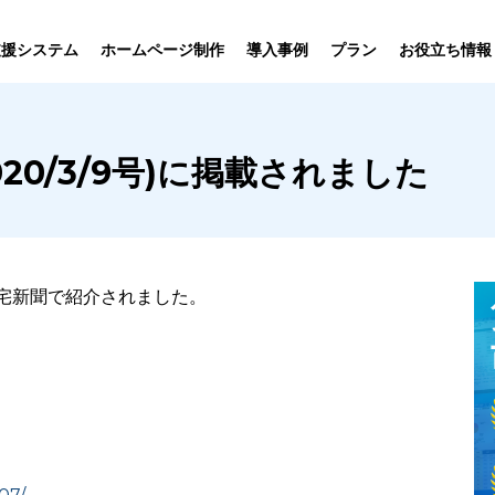
プラン
支援システム
ホームページ制作
導入事例
お役立ち情報
貸仲介
売買仲介
賃貸管理
ホームページ
プラン紹介･
20/3/9号)に掲載されました
ニュース一覧
ユーザーインタビュー
お役立ちブログ
制作について
制作の流れ
向け機能
業務向け機能
業務向け機
住宅新聞で紹介されました。