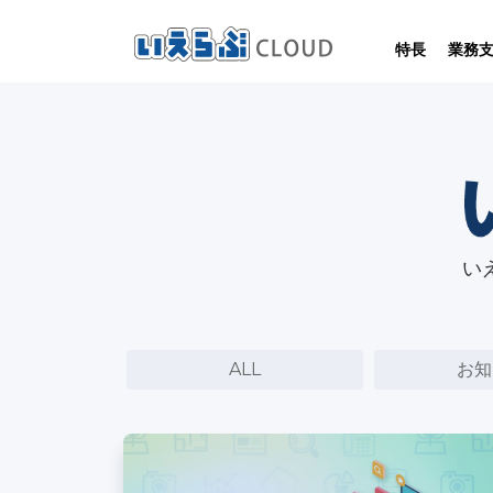
特長
業務
PERFORMANCE
INFORMATION
HOMEPAGE
SYSTEM
賃
いえらぶCLOUDは不動産業務を
いえらぶCLOUDや不動産業界に関する
いえらぶは集客用ホームページを
いえらぶCLOUDを実際にご利用の
業務
不動産業に特化して制作しています。
お客様の声と制作実績のご紹介です。
ニュース･ノウハウをお伝えします。
幅広く支援しています。
い
ALL
お知