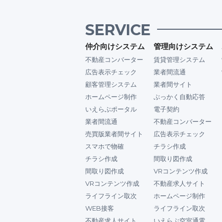
SERVICE
仲介向けシステム
管理向けシステム
不動産コンバーター
賃貸管理システム
広告表示チェック
業者間流通
顧客管理システム
業者間サイト
ホームページ制作
ぶっかく自動応答
いえらぶポータル
電子契約
業者間流通
不動産コンバーター
売買版業者間サイト
広告表示チェック
スマホで物確
チラシ作成
チラシ作成
間取り図作成
間取り図作成
VRコンテンツ作成
VRコンテンツ作成
不動産求人サイト
ライフライン取次
ホームページ制作
WEB接客
ライフライン取次
不動産求人サイト
いえらぶ空室通電