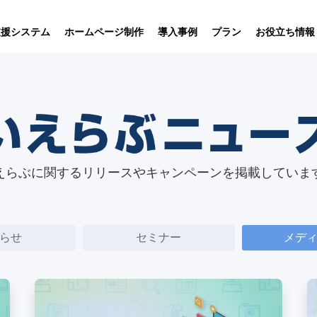
プラン
支援システム
ホームページ制作
導入事例
お役立ち情報
貸仲介
売買仲介
賃貸管理
ホームページ
プラン紹介･
ニュース一覧
ユーザーインタビュー
お役立ちブログ
制作について
制作の流れ
向け機能
業務向け機能
業務向け機
えらぶに関するリリースやキャンペーンを掲載していま
らせ
セミナー
メデ