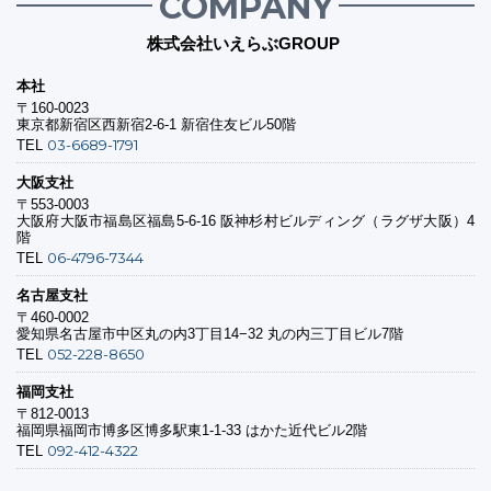
COMPANY
株式会社いえらぶGROUP
本社
〒160-0023
東京都新宿区西新宿2-6-1 新宿住友ビル50階
03-6689-1791
TEL
大阪支社
〒553-0003
大阪府大阪市福島区福島5-6-16 阪神杉村ビルディング（ラグザ大阪）4
階
06-4796-7344
TEL
名古屋支社
〒460-0002
愛知県名古屋市中区丸の内3丁目14−32 丸の内三丁目ビル7階
052-228-8650
TEL
福岡支社
〒812-0013
福岡県福岡市博多区博多駅東1-1-33 はかた近代ビル2階
092-412-4322
TEL