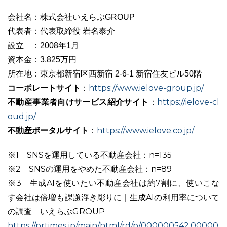
会社名：株式会社いえらぶGROUP
代表者：代表取締役 岩名泰介
設立 ：2008年1月
資本金：3,825万円
所在地：東京都新宿区西新宿 2-6-1 新宿住友ビル50階
コーポレートサイト
https://www.ielove-group.jp/
：
不動産事業者向けサービス紹介サイト
https://ielove-cl
：
oud.jp/
不動産ポータルサイト
https://www.ielove.co.jp/
：
※1 SNSを運用している不動産会社：n=135
※2 SNSの運用をやめた不動産会社：n=89
※3 生成AIを使いたい不動産会社は約7割に、使いこな
す会社は倍増も課題浮き彫りに｜生成AIの利用率について
の調査 いえらぶGROUP
https://prtimes.jp/main/html/rd/p/000000542.00000