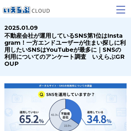
2025.01.09
不動産会社が運用しているSNS第1位はInsta
賃貸仲介
売買仲介
賃貸管理
gram！一方エンドユーザーが住まい探しに利
用したいSNSはYouTubeが最多に｜SNSの
業務向け機能
業務向け機能
業務向け機能
利用についてのアンケート調査 いえらぶGR
OUP
ホームページ制作について
プラン紹介･制作の流れ