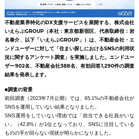
不動産業界特化のDX支援サービスを展開する、株式会社
いえらぶGROUP（本社：東京都新宿区、代表取締役：岩
ユーザーインタビュー
ホームページ制作実績
名泰介、以下「いえらぶGROUP」）は、不動産会社・エ
ンドユーザーに対して「住まい探しにおけるSNSの利用状
況に関するアンケート調査」を実施しました。エンドユー
ザー902名、不動産会社388名、有効回答1,290件の調査
結果を発表します。
■調査の背景
前回調査（2023年7月公開）では、65.1%の不動産会社が
ニュース一覧
お役立ちブログ
資料ダウンロード
SNSを運用していない結果となりました。
SNS運用をしていない理由では「担当できる社員がいな
特長
サービス一覧
プラン
い」（42.8%）が1位となっており、SNSに注目している
ものの手が回らない現状が明らかになりました。