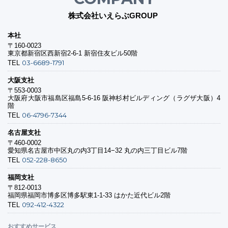
株式会社いえらぶGROUP
本社
〒160-0023
東京都新宿区西新宿2-6-1 新宿住友ビル50階
03-6689-1791
TEL
大阪支社
〒553-0003
大阪府大阪市福島区福島5-6-16 阪神杉村ビルディング（ラグザ大阪）4
階
06-4796-7344
TEL
名古屋支社
〒460-0002
愛知県名古屋市中区丸の内3丁目14−32 丸の内三丁目ビル7階
052-228-8650
TEL
福岡支社
〒812-0013
福岡県福岡市博多区博多駅東1-1-33 はかた近代ビル2階
092-412-4322
TEL
おすすめサービス