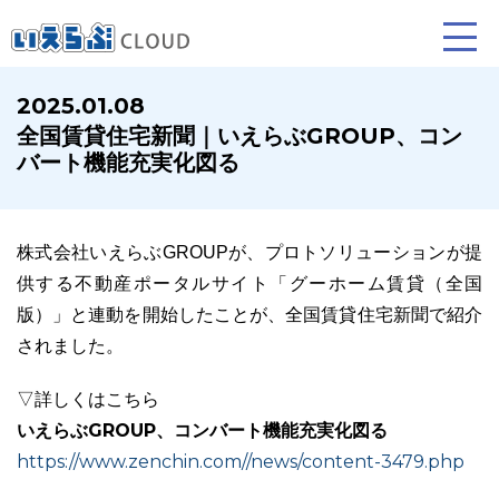
2025.01.08
全国賃貸住宅新聞｜いえらぶGROUP、コン
賃貸仲介
売買仲介
賃貸管理
バート機能充実化図る
業務向け機能
業務向け機能
業務向け機能
株式会社いえらぶGROUPが、プロトソリューションが提
供する不動産ポータルサイト「グーホーム賃貸（全国
版）」と連動を開始したことが、全国賃貸住宅新聞で紹介
されました。
▽詳しくはこちら
いえらぶGROUP、コンバート機能充実化図る
ホームページ制作について
プラン紹介･制作の流れ
https://www.zenchin.com//news/content-3479.php