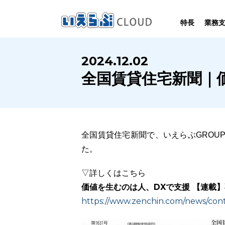
特長
業務
SYSTEM
HOMEPAGE
PERFORMANCE
INFORMATION
2024.12.02
賃
いえらぶCLOUDは不動産業務を
いえらぶは集客用ホームページを
いえらぶCLOUDを実際にご利用の
いえらぶCLOUDや不動産業界に関する
全国賃貸住宅新聞｜
業務
幅広く支援しています。
不動産業に特化して制作しています。
お客様の声と制作実績のご紹介です。
ニュース･ノウハウをお伝えします。
全国賃貸住宅新聞で、いえらぶGROU
た。
▽詳しくはこちら
価値を生むのは人、DXで支援 【連載】
https://www.zenchin.com/news/con