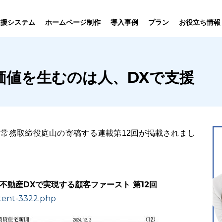
プラン
支援システム
ホームページ制作
導入事例
お役立ち情報
貸仲介
売買仲介
賃貸管理
ホームページ
プラン紹介･
価値を生むのは人、DXで支援
ニュース一覧
ユーザーインタビュー
お役立ちブログ
制作について
制作の流れ
向け機能
業務向け機能
業務向け機
P常務取締役庭山の寄稿する連載第12回が掲載されまし
不動産DXで実現する顧客ファースト 第12回
tent-3322.php