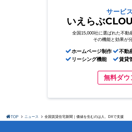
サービ
いえらぶCLO
全国15,000社に選ばれた
不動
その機能と効果が
ホームページ制作
不動
リーシング機能
賃貸
無料ダウ
TOP
ニュース
全国賃貸住宅新聞｜価値を生むのは人、DXで支援