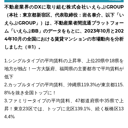
不動産業界のDXに取り組む株式会社いえらぶGROUP
（本社：東京都新宿区、代表取締役：岩名泰介、以下「い
えらぶGROUP」）は、不動産業者間流通プラットフォー
ム「いえらぶBB」のデータをもとに、2023年10月と202
ユーザーインタビュー
ホームページ制作実績
4年10月の全国における賃貸マンションの市場動向を分析
しました（※1）。
1.シングルタイプの平均賃料の上昇率、上位20県中18県を
地方が独占！一方大阪府、福岡県の主要都市で平均賃料が
低下
2.カップルタイプの平均賃料、沖縄県119.3%が東京都115.
ニュース一覧
お役立ちブログ
資料ダウンロード
8%を抜き全国トップに！
3.ファミリータイプの平均賃料、47都道府県中35県で上
特長
サービス一覧
プラン
昇！東京23区では、トップに北区139.1%、続く板橋区13
4.4%