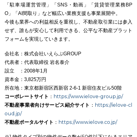
「駐車場運営管理」「SNS・動画」「賃貸管理業務BP
O」「AI間取り」など幅広い業務支援も事業展開中。
今後も業界への利益相反を重視し、不動産取引業には参入
せず、誰もが安心して利用できる、公平な不動産プラット
フォームを実現していきます。
会社名：株式会社いえらぶGROUP
代表者：代表取締役 岩名泰介
設立 ：2008年1月
資本金：3,825万円
所在地：東京都新宿区西新宿 2-6-1 新宿住友ビル50階
コーポレートサイト
https://www.ielove-group.jp/
：
不動産事業者向けサービス紹介サイト
https://ielove-cl
：
oud.jp/
不動産ポータルサイト
https://www.ielove.co.jp/
：
※1 物件タイプ別の物件データ数が50件以下になるエリア