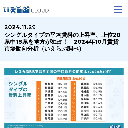
2024.11.29
シングルタイプの平均賃料の上昇率、上位20
賃貸仲介
売買仲介
賃貸管理
県中18県を地方が独占！｜2024年10月賃貸
市場動向分析（いえらぶ調べ）
業務向け機能
業務向け機能
業務向け機能
ホームページ制作について
プラン紹介･制作の流れ