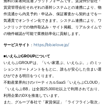
無料の業者間流通プラットフォームです。賃貸仲介会社・
賃貸管理会社それぞれの基幹システムとの連携により、物
件流通から内見予約・申込み、保証審査から契約までを一
気通貫でオンライン化できます。システム連携により、ワ
ンクリックでの物件取込み・サイト掲載、リアルタイムで
の物件確認が可能で業務効率化に貢献します。
サービスサイト
https://bb.ielove.jp/
：
■いえらぶGROUPについて
いえらぶGROUPは、「いい家選ぶ、いえらぶ。」のミッ
ションステートメントをもとに、誰もが安心した住まい選
びができる明日をつくります。
不動産業界向けのバーティカルSaaS「いえらぶCLOUD」
「いえらぶBB」は全国25,000社以上で利用されており、
利用企業のDXを推進しています。
また、グループ各社で「家賃保証」「ライフライン取次」