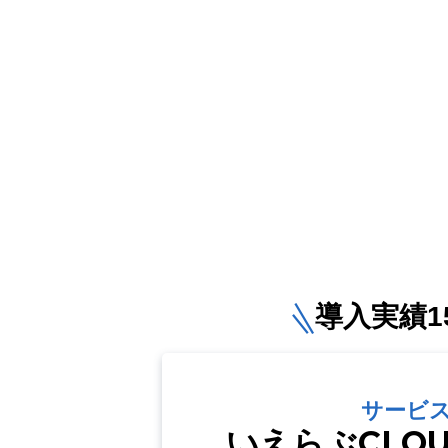
導入実績15
サービ
いえらぶCLO