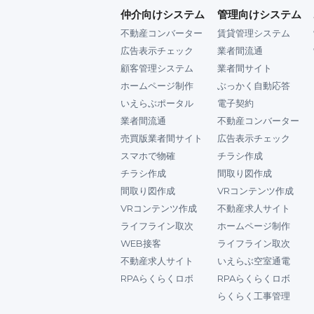
仲介向けシステム
管理向けシステム
不動産コンバーター
賃貸管理システム
広告表示チェック
業者間流通
顧客管理システム
業者間サイト
ホームページ制作
ぶっかく自動応答
いえらぶポータル
電子契約
業者間流通
不動産コンバーター
売買版業者間サイト
広告表示チェック
スマホで物確
チラシ作成
チラシ作成
間取り図作成
間取り図作成
VRコンテンツ作成
VRコンテンツ作成
不動産求人サイト
ライフライン取次
ホームページ制作
WEB接客
ライフライン取次
不動産求人サイト
いえらぶ空室通電
RPAらくらくロボ
RPAらくらくロボ
らくらく工事管理