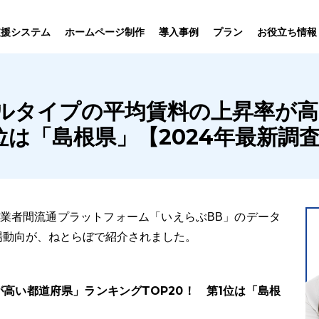
プラン
支援システム
ホームページ制作
導入事例
お役立ち情報
貸仲介
売買仲介
賃貸管理
ホームページ
プラン紹介･
ルタイプの平均賃料の上昇率が高
ニュース一覧
ユーザーインタビュー
お役立ちブログ
制作について
制作の流れ
向け機能
業務向け機能
業務向け機
1位は「島根県」【2024年最新調
の業者間流通プラットフォーム「いえらぶBB」のデータ
場動向が、ねとらぼで紹介されました。
高い都道府県」ランキングTOP20！ 第1位は「島根