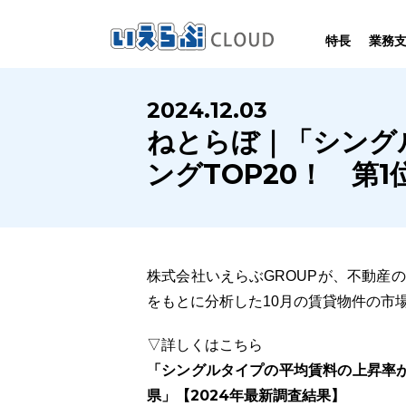
特長
業務
SYSTEM
HOMEPAGE
PERFORMANCE
INFORMATION
2024.12.03
賃
いえらぶCLOUDは不動産業務を
いえらぶは集客用ホームページを
いえらぶCLOUDを実際にご利用の
いえらぶCLOUDや不動産業界に関する
ねとらぼ｜「シング
業務
幅広く支援しています。
不動産業に特化して制作しています。
お客様の声と制作実績のご紹介です。
ニュース･ノウハウをお伝えします。
ングTOP20！ 第
株式会社いえらぶGROUPが、不動産
をもとに分析した10月の賃貸物件の市
▽詳しくはこちら
「シングルタイプの平均賃料の上昇率が
県」【2024年最新調査結果】