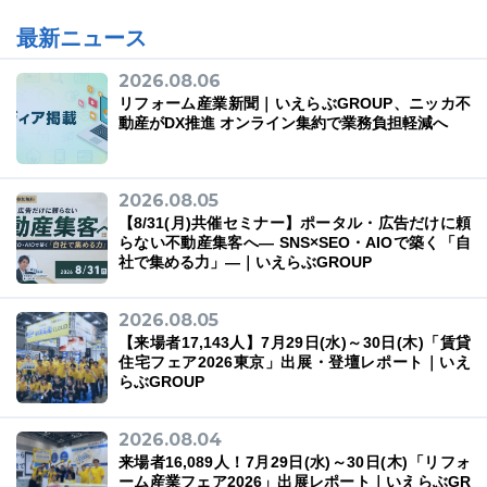
最新ニュース
2026.08.06
リフォーム産業新聞｜いえらぶGROUP、ニッカ不
03-6689-1791
動産がDX推進 オンライン集約で業務負担軽減へ
2026.08.05
【8/31(月)共催セミナー】ポータル・広告だけに頼
らない不動産集客へ― SNS×SEO・AIOで築く「自
社で集める力」―｜いえらぶGROUP
2026.08.05
【来場者17,143人】7月29日(水)～30日(木)「賃貸
住宅フェア2026東京」出展・登壇レポート｜いえ
らぶGROUP
2026.08.04
来場者16,089人！7月29日(水)～30日(木)「リフォ
ーム産業フェア2026」出展レポート｜いえらぶGR