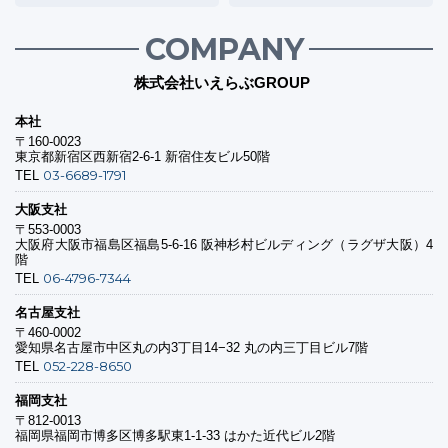
COMPANY
株式会社いえらぶGROUP
本社
〒160-0023
東京都新宿区西新宿2-6-1 新宿住友ビル50階
03-6689-1791
TEL
大阪支社
〒553-0003
大阪府大阪市福島区福島5-6-16 阪神杉村ビルディング（ラグザ大阪）4
階
06-4796-7344
TEL
名古屋支社
〒460-0002
愛知県名古屋市中区丸の内3丁目14−32 丸の内三丁目ビル7階
052-228-8650
TEL
福岡支社
〒812-0013
福岡県福岡市博多区博多駅東1-1-33 はかた近代ビル2階