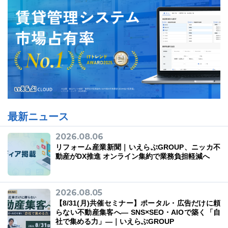
最新ニュース
2026.08.06
リフォーム産業新聞｜いえらぶGROUP、ニッカ不
動産がDX推進 オンライン集約で業務負担軽減へ
2026.08.05
【8/31(月)共催セミナー】ポータル・広告だけに頼
らない不動産集客へ― SNS×SEO・AIOで築く「自
社で集める力」―｜いえらぶGROUP