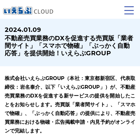
2024.01.09
不動産売買業務のDXを促進する売買版「業者
賃貸仲介
売買仲介
賃貸管理
間サイト」「スマホで物確」「ぶっかく自動
応答」を提供開始！いえらぶGROUP
業務向け機能
業務向け機能
業務向け機能
株式会社いえらぶGROUP（本社：東京都新宿区、代表取
締役：岩名泰介、以下「いえらぶGROUP」）が、不動産
売買業務のDXを促進する新サービスの提供を開始したこ
とをお知らせします。売買版「業者間サイト」、「スマホ
で物確」、「ぶっかく自動応答」の提供により、不動産売
ホームページ制作について
プラン紹介･制作の流れ
買業務における物確・広告掲載申請・内見予約がオンライ
ンで完結します。