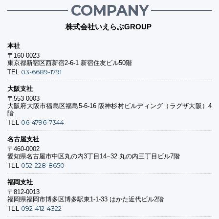
COMPANY
株式会社いえらぶGROUP
本社
〒160-0023
東京都新宿区西新宿2-6-1 新宿住友ビル50階
03-6689-1791
TEL
大阪支社
〒553-0003
大阪府大阪市福島区福島5-6-16 阪神杉村ビルディング（ラグザ大阪）4
階
06-4796-7344
TEL
名古屋支社
〒460-0002
愛知県名古屋市中区丸の内3丁目14−32 丸の内三丁目ビル7階
052-228-8650
TEL
福岡支社
〒812-0013
福岡県福岡市博多区博多駅東1-1-33 はかた近代ビル2階
092-412-4322
TEL