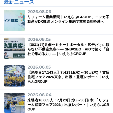
最新ニュース
2026.08.06
リフォーム産業新聞｜いえらぶGROUP、ニッカ不
動産がDX推進 オンライン集約で業務負担軽減へ
03-6689-1791
2026.08.05
【8/31(月)共催セミナー】ポータル・広告だけに頼
らない不動産集客へ― SNS×SEO・AIOで築く「自
社で集める力」―｜いえらぶGROUP
2026.08.05
【来場者17,143人】7月29日(水)～30日(木)「賃貸
住宅フェア2026東京」出展・登壇レポート｜いえ
らぶGROUP
2026.08.04
来場者16,089人！7月29日(水)～30日(木)「リフォ
ーム産業フェア2026」出展レポート｜いえらぶGR
OUP