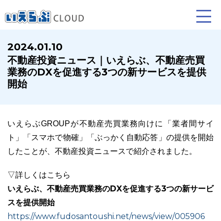
2024.01.10
不動産投資ニュース｜いえらぶ、不動産売買
賃貸仲介
売買仲介
賃貸管理
業務のDXを促進する3つの新サービスを提供
開始
業務向け機能
業務向け機能
業務向け機能
いえらぶGROUPが不動産売買業務向けに「業者間サイ
ト」「スマホで物確」「ぶっかく自動応答」の提供を開始
したことが、不動産投資ニュースで紹介されました。
▽詳しくはこちら
いえらぶ、不動産売買業務のDXを促進する3つの新サービ
ホームページ制作について
プラン紹介･制作の流れ
スを提供開始
https://www.fudosantoushi.net/news/view/005906