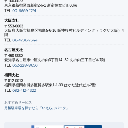
〒160-0023
東京都新宿区西新宿2-6-1 新宿住友ビル50階
03-6689-1791
TEL
大阪支社
〒553-0003
大阪府大阪市福島区福島5-6-16 阪神杉村ビルディング（ラグザ大阪）4
階
06-4796-7344
TEL
名古屋支社
〒460-0002
愛知県名古屋市中区丸の内3丁目14−32 丸の内三丁目ビル7階
052-228-8650
TEL
福岡支社
〒812-0013
福岡県福岡市博多区博多駅東1-1-33 はかた近代ビル2階
092-412-4322
TEL
おすすめサービス
月極駐車場を探すなら「いえらぶパーク」