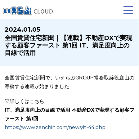
2024.01.05
全国賃貸住宅新聞｜【連載】不動産DXで実現
賃貸仲介
売買仲介
賃貸管理
する顧客ファースト 第1回 IT、満足度向上の
目線で活用
業務向け機能
業務向け機能
業務向け機能
全国賃貸住宅新聞で、いえらぶGROUP常務取締役庭山の
寄稿する連載が始まりました
▽詳しくはこちら
IT、満足度向上の目線で活用 不動産DXで実現する顧客フ
ァースト 第1回
ホームページ制作について
プラン紹介･制作の流れ
https://www.zenchin.com/news/it-44.php