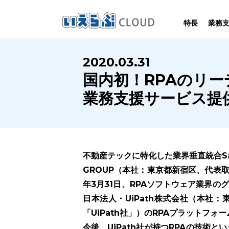
特長
業務
SYSTEM
HOMEPAGE
PERFORMANCE
INFORMATION
2020.03.31
賃
いえらぶCLOUDは不動産業務を
いえらぶは集客用ホームページを
いえらぶCLOUDを実際にご利用の
いえらぶCLOUDや不動産業界に関する
国内初！RPAのリー
業務
幅広く支援しています。
不動産業に特化して制作しています。
お客様の声と制作実績のご紹介です。
ニュース･ノウハウをお伝えします。
業務支援サービス提
不動産テックに特化した業界垂直統合S
GROUP（本社：東京都新宿区、代表取
年3月31日、RPAソフトウェア業界の
日本法人・UiPath株式会社（本社
「UiPath社」）のRPAプラットフ
今後、UiPath社が持つRPAの技術