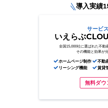
導入実績15
サービ
いえらぶCLO
全国15,000社に選ばれた
不動
その機能と効果が
ホームページ制作
不動
リーシング機能
賃貸
無料ダウ