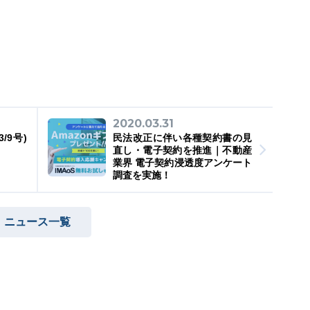
2020.03.31
/9号)
民法改正に伴い各種契約書の見
直し・電子契約を推進｜不動産
業界 電子契約浸透度アンケート
調査を実施！
ニュース一覧