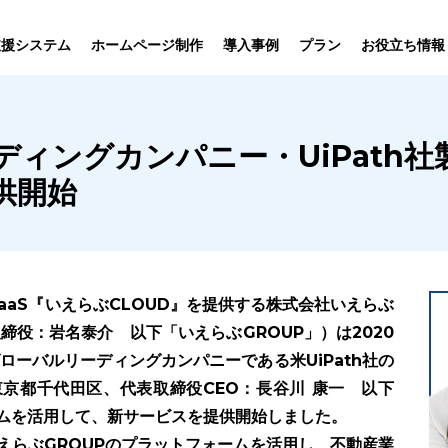
プラン
支援システム
ホームページ制作
導入事例
お役立ち情報
貸仲介
売買仲介
賃貸管理
ホームページ
プラン紹介･
ディングカンパニー・UiPath
ニュース一覧
ユーザーインタビュー
お役立ちブログ
制作について
制作の流れ
向け機能
業務向け機能
業務向け機
供開始
aaS『いえらぶCLOUD』を提供する株式会社いえらぶ
締役：岩名泰介 以下「いえらぶGROUP」）は2020
グローバルリーディングカンパニーである米UiPath社の
：東京都千代田区、代表取締役CEO：長谷川 康一 以下
ォームを活用して、新サービスを提供開始しました。
といえらぶGROUPのプラットフォームを活用し、不動産業