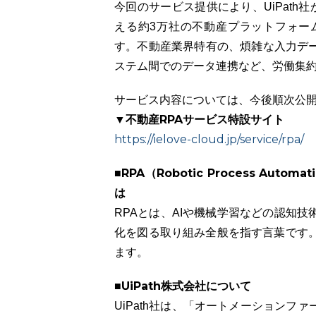
今回のサービス提供により、UiPath
える約3万社の不動産プラットフォー
す。不動産業界特有の、煩雑な入力デ
ステム間でのデータ連携など、労働集
サービス内容については、今後順次公
▼不動産RPAサービス特設サイト
https://ielove-cloud.jp/service/rpa/
■RPA（Robotic Process A
は
RPAとは、AIや機械学習などの認知
化を図る取り組み全般を指す言葉です。
ます。
■UiPath株式会社について
UiPath社は、「オートメーション