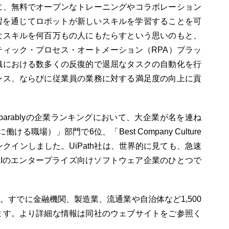
に、無料でオープンなトレーニングやコラボレーション
習を通じてロボットが新しいスキルを学習することを可
なスキルを何百万もの人にもたらすという思いのもと、
ボティック・プロセス・オートメーション（RPA）プラッ
織における数多くの反復的で退屈なタスクの自動化を行
ンス、ならびに従業員の業務に対する満足度の向上に貢
parablyの企業ランキングにおいて、大企業が名を連ね
（幸福に働ける職場）」部門で6位、「Best Company Culture
クインしました。UiPath社は、世界的に見ても、急速
Iのエンタープライズ向けソフトウェア企業のひとつで
た。すでに金融機関、製造業、流通業や自治体など1,500
ます。より詳細な情報は同社のウェブサイトをご参照く