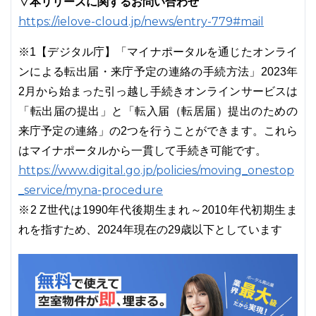
▽本リリースに関するお問い合わせ
https://ielove-cloud.jp/news/entry-779#mail
※1【デジタル庁】「マイナポータルを通じたオンライ
ンによる転出届・来庁予定の連絡の手続方法」2023年
2月から始まった引っ越し手続きオンラインサービスは
「転出届の提出」と「転入届（転居届）提出のための
来庁予定の連絡」の2つを行うことができます。これら
はマイナポータルから一貫して手続き可能です。
https://www.digital.go.jp/policies/moving_onestop
_service/myna-procedure
※2 Z世代は1990年代後期生まれ～2010年代初期生ま
れを指すため、2024年現在の29歳以下としています