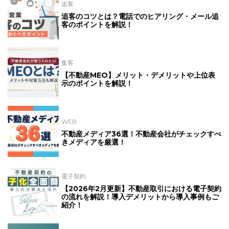
追客
追客のコツとは？電話でのヒアリング・メール追
客のポイントを解説！
集客
【不動産MEO】メリット・デメリットや上位表
示のポイントを解説！
WEB
不動産メディア36選！不動産会社がチェックすべ
きメディアを厳選！
電子契約
【2026年2月更新】不動産取引における電子契約
の流れを解説！導入デメリットから導入事例もご
紹介！