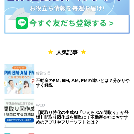
人気記事
賃貸管理
不動産のPM, BM, AM, FMの違いとは？分かりや
すく解説
WEB
【間取り特化の生成AI「いえらぶAI間取り」が登
場】間取り図作成を簡単に！不動産会社におすす
めのアプリやフリーソフトとは？