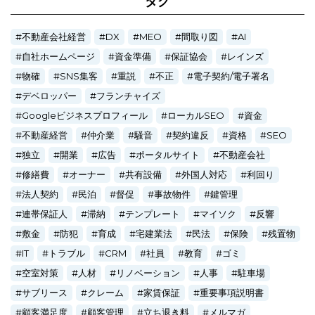
タグ
不動産会社経営
DX
MEO
間取り図
AI
自社ホームページ
資金準備
保証協会
レインズ
物確
SNS集客
重説
不正
電子契約/電子署名
デベロッパー
フランチャイズ
Googleビジネスプロフィール
ローカルSEO
資金
不動産経営
仲介業
騒音
契約違反
資格
SEO
独立
開業
広告
ポータルサイト
不動産会社
修繕費
オーナー
共有設備
外国人対応
利回り
法人契約
民泊
督促
事故物件
鍵管理
連帯保証人
滞納
テンプレート
マイソク
反響
敷金
防犯
育成
宅建業法
民法
保険
残置物
IT
トラブル
CRM
社員
教育
ゴミ
空室対策
人材
リノベーション
人事
駐車場
サブリース
クレーム
家賃保証
重要事項説明書
顧客満足度
顧客管理
立ち退き料
メルマガ