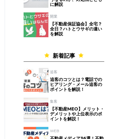
に解説
開業
【不動産保証協会】全宅？
全日？ハトとウサギの違い
を解説
新着記事
追客
追客のコツとは？電話での
ヒアリング・メール追客の
ポイントを解説！
集客
【不動産MEO】メリット・
デメリットや上位表示のポ
イントを解説！
WEB
不動産メディア36選！不動