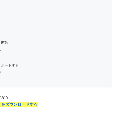
る施策
る
サポートする
要
すか？
」をダウンロードする