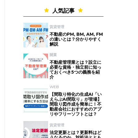
人気記事
賃貸管理
不動産のPM, BM, AM, FM
の違いとは？分かりやすく
解説
開業
不動産管理業とは？設立に
必要な資格・独立前に知っ
ておくべき5つの義務を紹
介
WEB
【間取り特化の生成AI「い
えらぶAI間取り」が登場】
間取り図作成を簡単に！不
動産会社におすすめのアプ
リやフリーソフトとは？
賃貸管理
法定更新とは？更新料はど
うなるのか、対処法ととも