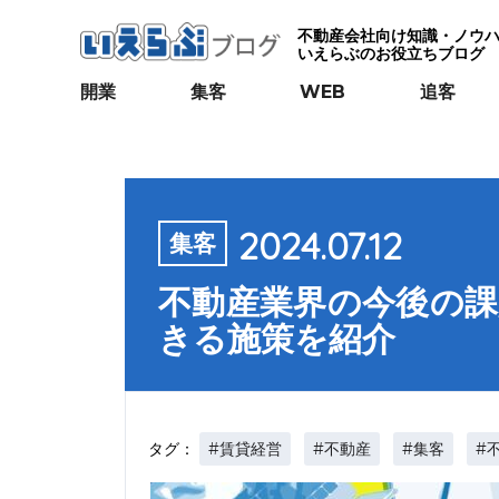
不動産会社向け知識・ノウ
いえらぶのお役立ちブログ
開業
集客
WEB
追客
2024.07.12
集客
不動産業界の今後の
きる施策を紹介
#賃貸経営
#不動産
#集客
#
タグ：