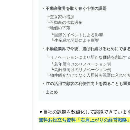
・
不動産業界を取り巻く今後の課題
┗
空き家の増加
┗
不動産の供給過多
┗
地価の下落
┗
国際的イベントによる影響
┗
生産緑地問題による影響
・
不動産業界で今後、選ばれ続けるためにでき
┗
リノベーションにより新たな価値を創出す
┗
若年層向けのリノベーション例
┗
高齢層向けのリノベーション例
┗
物件紹介だけでなく入居後も視野に入れて
・
ITの活用で顧客の利便性向上を図ることも重
・
まとめ
▼自社の課題を数値化して認識できていま
無料お役立ち資料「右肩上がりの経営戦略