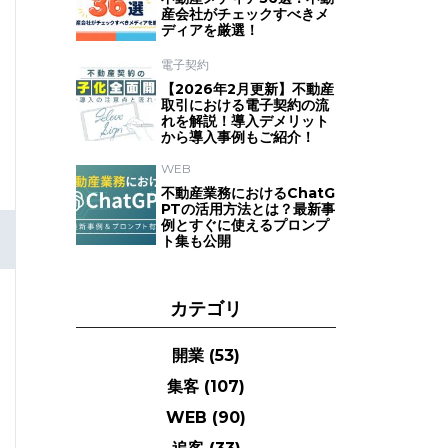
産会社がチェックすべきメ
ディアを厳選！
電子契約
【2026年2月更新】不動産
取引における電子契約の流
れを解説！導入デメリット
から導入事例もご紹介！
WEB
不動産業務におけるChatG
PTの活用方法とは？最新事
例とすぐに使えるプロンプ
ト集も公開
カテゴリ
開業
(53)
集客
(107)
WEB
(90)