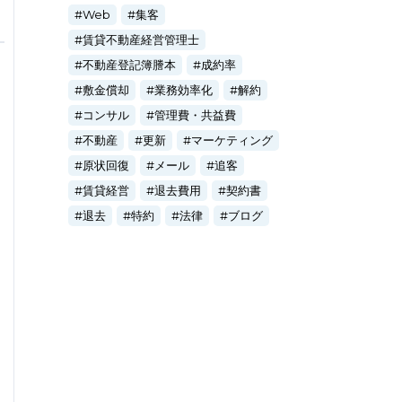
Web
集客
賃貸不動産経営管理士
不動産登記簿謄本
成約率
敷金償却
業務効率化
解約
コンサル
管理費・共益費
不動産
更新
マーケティング
原状回復
メール
追客
賃貸経営
退去費用
契約書
退去
特約
法律
ブログ