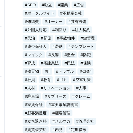
SEO
独立
開業
広告
ポータルサイト
不動産会社
修繕費
オーナー
共有設備
外国人対応
利回り
法人契約
民泊
督促
事故物件
鍵管理
連帯保証人
滞納
テンプレート
マイソク
反響
敷金
防犯
育成
宅建業法
民法
保険
残置物
IT
トラブル
CRM
社員
教育
ゴミ
空室対策
人材
リノベーション
人事
駐車場
サブリース
クレーム
家賃保証
重要事項説明書
顧客満足度
顧客管理
立ち退き料
メルマガ
管理会社
賃貸借契約
内見
定期借家