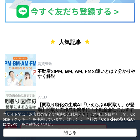
人気記事
賃貸管理
不動産のPM, BM, AM, FMの違いとは？分かりや
すく解説
WEB
【間取り特化の生成AI「いえらぶAI間取り」が登
場】間取り図作成を簡単に！不動産会社におすす
めのアプリやフリーソフトとは？
当サイトでは、お客様の安全で快適なご利用・サービス向上を目的として、Co
Cookieの取り扱い
okie（クッキー）を使用しています。
詳しくは、当社の「
について
」をご確認ください。
メールで資料を受け取る
閉じる
賃貸管理