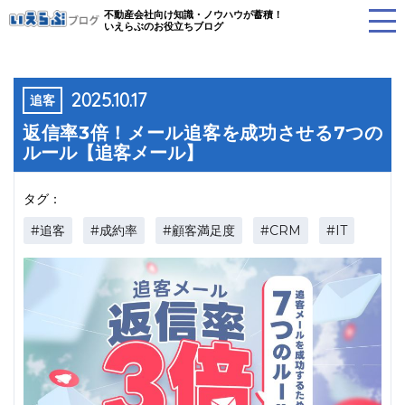
不動産会社向け知識・ノウハウが蓄積！
いえらぶのお役立ちブログ
2025.10.17
追客
返信率3倍！メール追客を成功させる7つの
ルール【追客メール】
タグ：
#追客
#成約率
#顧客満足度
#CRM
#IT