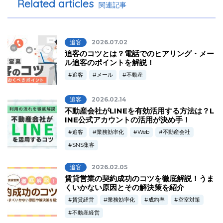
Related articles
関連記事
追客
2026.07.02
追客のコツとは？電話でのヒアリング・メー
ル追客のポイントを解説！
追客
メール
不動産
追客
2026.02.14
不動産会社がLINEを有効活用する方法は？L
INE公式アカウントの活用が決め手！
追客
業務効率化
Web
不動産会社
SNS集客
追客
2026.02.05
賃貸営業の契約成功のコツを徹底解説！うま
くいかない原因とその解決策を紹介
賃貸経営
業務効率化
成約率
空室対策
不動産経営