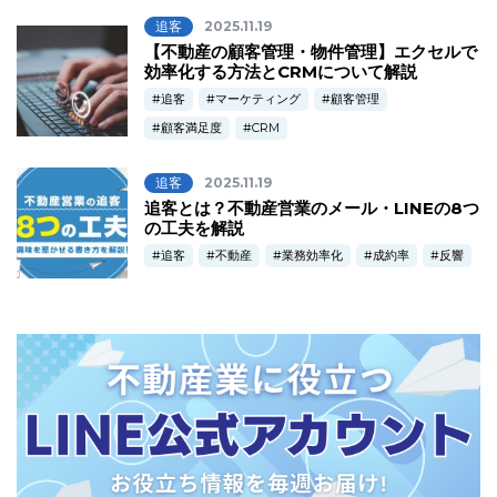
追客
2025.11.19
【不動産の顧客管理・物件管理】エクセルで
効率化する方法とCRMについて解説
追客
マーケティング
顧客管理
顧客満足度
CRM
追客
2025.11.19
追客とは？不動産営業のメール・LINEの8つ
の工夫を解説
追客
不動産
業務効率化
成約率
反響